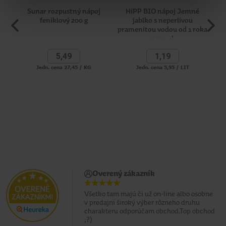
Sunar rozpustný nápoj
HiPP BIO nápoj Jemné
feniklový 200 g
jablko s neperlivou
pramenitou vodou od 1 roka
200 ml
5,
49
1,
19
Jedn. cena 27,45 / KG
Jedn. cena 5,95 / LIT
Overený zákazník
Všetko tam majú či už on-line albo osobne
v predajni široký výber rôzneho druhu
charakteru odporúčam obchod.Top obchod
;?)