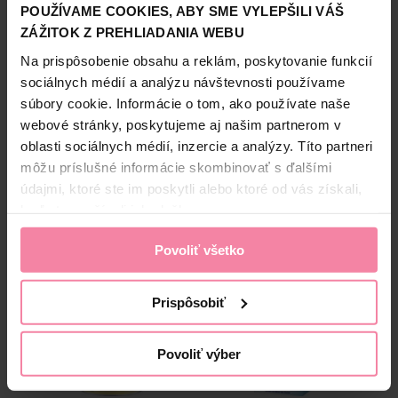
Skladovanie
• bez lepku
POUŽÍVAME COOKIES, ABY SME VYLEPŠILI VÁŠ
• bez prídavku farbív, konzervačných látok a aromat*
V suchu pri izbovej teplote.
ZÁŽITOK Z PREHLIADANIA WEBU
HIP
• zmäkčuje stolicu
Na prispôsobenie obsahu a reklám, poskytovanie funkcií
*podľa zákona
sociálnych médií a analýzu návštevnosti používame
súbory cookie. Informácie o tom, ako používate naše
Bezpečnosť a balenie
webové stránky, poskytujeme aj našim partnerom v
oblasti sociálnych médií, inzercie a analýzy. Títo partneri
Zloženie
môžu príslušné informácie skombinovať s ďalšími
High-contrast mode
údajmi, ktoré ste im poskytli alebo ktoré od vás získali,
keď ste používali ich služby.
Alternatívne produkty
Povoliť všetko
Prispôsobiť
Povoliť výber