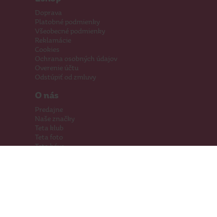
Doprava
Platobné podmienky
Všeobecné podmienky
Reklamácie
Cookies
Ochrana osobných údajov
Overenie účtu
Odstúpiť od zmluvy
O nás
Predajne
Naše značky
Teta klub
Teta foto
Teta káva
Pomáhame
Kariéra
Kontakty
Hľadáme priestory
Darčeková karta
Súťaže
SodaStream