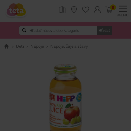
0
MENU
Hľadať
>
Deti
>
Nápoje
>
Nápoje, čaje a šťavy