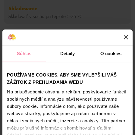
LER
Skladovanie
Skladovať v suchu pri teplote 5-25 °C
Bezpečnosť a balenie
Súhlas
Detaily
O cookies
Zloženie
High-contrast mode
POUŽÍVAME COOKIES, ABY SME VYLEPŠILI VÁŠ
Alternatívne produkty
ZÁŽITOK Z PREHLIADANIA WEBU
Na prispôsobenie obsahu a reklám, poskytovanie funkcií
sociálnych médií a analýzu návštevnosti používame
NAŠA ZNAČKA
NAŠA ZNAČKA
súbory cookie. Informácie o tom, ako používate naše
webové stránky, poskytujeme aj našim partnerom v
oblasti sociálnych médií, inzercie a analýzy. Títo partneri
môžu príslušné informácie skombinovať s ďalšími
údajmi, ktoré ste im poskytli alebo ktoré od vás získali,