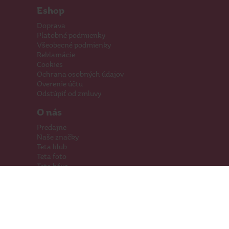
Eshop
Doprava
Platobné podmienky
Všeobecné podmienky
Reklamácie
Cookies
Ochrana osobných údajov
Overenie účtu
Odstúpiť od zmluvy
O nás
Predajne
Naše značky
Teta klub
Teta foto
Teta káva
Pomáhame
Kariéra
Kontakty
Hľadáme priestory
Darčeková karta
Súťaže