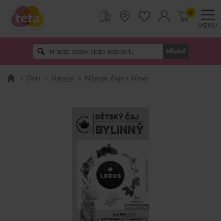
0
MENU
Hľadať
>
Deti
>
Nápoje
>
Nápoje, čaje a šťavy