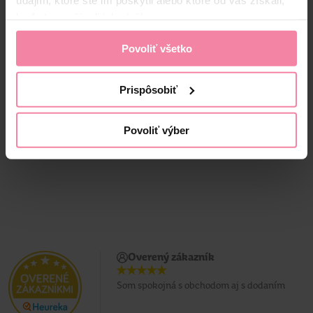
keď ste používali ich služby.
Tip Line kozmetické
Tip Line vatové tyčinky
tampóny 150 ks
Bambus v sáčku 200 ks
Povoliť všetko
Prispôsobiť
1,
59
1,
19
Jedn. cena 0,01 / KS
Jedn. cena 0,01 / KS
Povoliť výber
Overený zákazník
Som spokojná s obchodom aj s dodaním