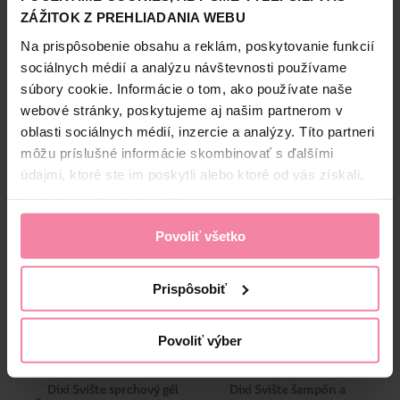
slečny poskytuje naozaj jemnú a citlivú starostlivosťou
ZÁŽITOK Z PREHLIADANIA WEBU
Informácie o výrobcovi
Na prispôsobenie obsahu a reklám, poskytovanie funkcií
LIL
sociálnych médií a analýzu návštevnosti používame
Bezpečnosť a balenie
súbory cookie. Informácie o tom, ako používate naše
webové stránky, poskytujeme aj našim partnerom v
Zloženie
oblasti sociálnych médií, inzercie a analýzy. Títo partneri
môžu príslušné informácie skombinovať s ďalšími
High-contrast mode
údajmi, ktoré ste im poskytli alebo ktoré od vás získali,
Alternatívne produkty
keď ste používali ich služby.
Povoliť všetko
-23%
-23%
Prispôsobiť
Povoliť výber
Dixi Svište sprchový gél
Dixi Svište šampón a