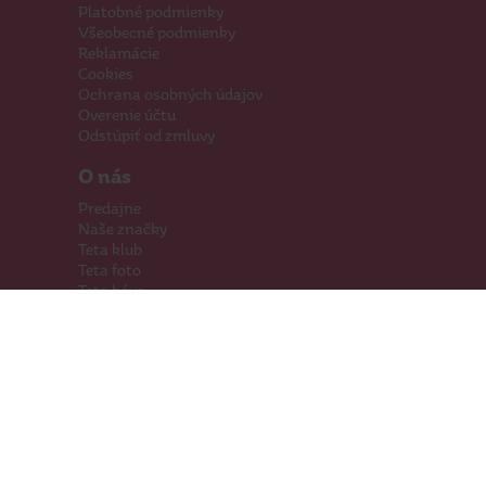
Platobné podmienky
Všeobecné podmienky
Reklamácie
Cookies
Ochrana osobných údajov
Overenie účtu
Odstúpiť od zmluvy
O nás
Predajne
Naše značky
Teta klub
Teta foto
Teta káva
Pomáhame
Kariéra
Kontakty
Hľadáme priestory
Darčeková karta
Súťaže
SodaStream
Sledujte nás