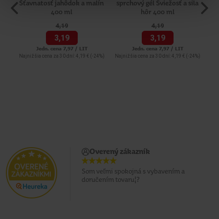
Šťavnatosť jahôdok a malín
sprchový gél Sviežosť a sila
400 ml
hôr 400 ml
4,
19
4,
19
3,
19
3,
19
Jedn. cena 7,97 / LIT
Jedn. cena 7,97 / LIT
Najnižšia cena za 30 dní: 4,19 €
(-24%)
Najnižšia cena za 30 dní: 4,19 €
(-24%)
Overený zákazník
Som veľmi spokojná s vybavením a
doručením tovaru¦?