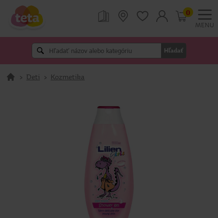
0
MENU
Hľadať
>
Deti
>
Kozmetika