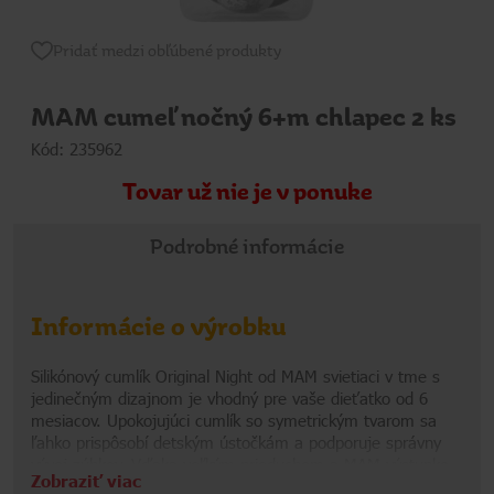
Pridať medzi obľúbené produkty
MAM cumeľ nočný 6+m chlapec 2 ks
Kód: 235962
Tovar už nie je v ponuke
Podrobné informácie
Informácie o výrobku
Silikónový cumlík Original Night od MAM svietiaci v tme s
jedinečným dizajnom je vhodný pre vaše dieťatko od 6
mesiacov. Upokojujúci cumlík so symetrickým tvarom sa
ľahko prispôsobí detským ústočkám a podporuje správny
vývoj zúbkov. Vďaka veľkým prieduchom a MAM výstupkom
Zobraziť viac
na vnútornej strane chráni citlivú pokožku pred