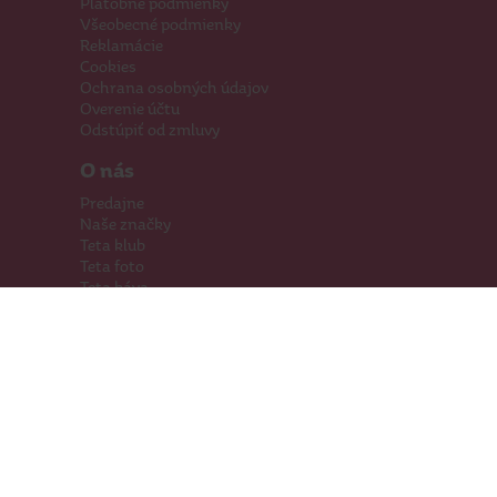
Platobné podmienky
Všeobecné podmienky
Reklamácie
Cookies
Ochrana osobných údajov
Overenie účtu
Odstúpiť od zmluvy
O nás
Predajne
Naše značky
Teta klub
Teta foto
Teta káva
Pomáhame
Kariéra
Kontakty
Hľadáme priestory
Darčeková karta
Súťaže
SodaStream
Sledujte nás