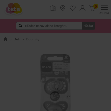
0
MENU
Hľadať
>
Deti
>
Doplnky