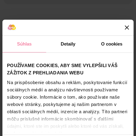
podráždením. Navyše gombík svietiaci v tme uľahčí
Informácie o výrobcovi
hľadanie cumlíka počas noci. Cumlík MAM Original Night
pre spokojnosť vášho bábätka.
MKD
Bezpečnosť a balenie
Zloženie
Súhlas
Detaily
O cookies
High-contrast mode
Alternatívne produkty
POUŽÍVAME COOKIES, ABY SME VYLEPŠILI VÁŠ
ZÁŽITOK Z PREHLIADANIA WEBU
Na prispôsobenie obsahu a reklám, poskytovanie funkcií
NAŠA ZNAČKA
NAŠA ZNAČKA
sociálnych médií a analýzu návštevnosti používame
súbory cookie. Informácie o tom, ako používate naše
webové stránky, poskytujeme aj našim partnerom v
oblasti sociálnych médií, inzercie a analýzy. Títo partneri
môžu príslušné informácie skombinovať s ďalšími
údajmi, ktoré ste im poskytli alebo ktoré od vás získali,
Tip Line kozmetické
Tip Line vatové tyčinky
keď ste používali ich služby.
tampóny 150 ks
Bambus v sáčku 200 ks