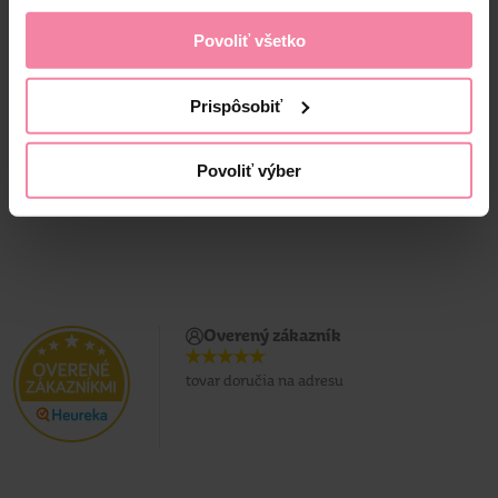
Povoliť všetko
1,
59
1,
19
Jedn. cena 0,01 / KS
Jedn. cena 0,01 / KS
Prispôsobiť
Povoliť výber
Overený zákazník
tovar doručia na adresu