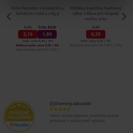
Felix Fantastic s hovädzím a
Whiskas kapsička Hydinový
Fe
kuraťom v želé 4 x 85 g
výber v šťave pre dospelé
mačky 12 ks
Teta klub
3,
99
9,
49
2,
19
1,
89
6,
39
Jedn. cena 6,44 / KG
Jedn. cena 6,26 / KG
Klubová jedn. cena 5,56 / KG
Najnižšia cena za 30 dní: 9,49 €
(-33%)
Naj
Najnižšia cena za 30 dní: 3,99 €
Overený zákazník
Velmi rýchla doprava, produkty pekne
pobalené v sacku proti vyliatiu