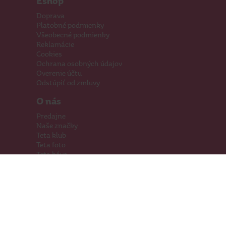
Eshop
Doprava
Platobné podmienky
Všeobecné podmienky
Reklamácie
Cookies
Ochrana osobných údajov
Overenie účtu
Odstúpiť od zmluvy
O nás
Predajne
Naše značky
Teta klub
Teta foto
Teta káva
Pomáhame
Kariéra
Kontakty
Hľadáme priestory
Darčeková karta
Súťaže
SodaStream