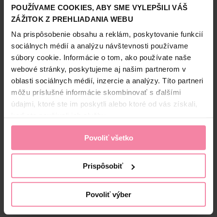
POUŽÍVAME COOKIES, ABY SME VYLEPŠILI VÁŠ
• GMO FREE
Zobraziť viac
• S obsahom vápnika
ZÁŽITOK Z PREHLIADANIA WEBU
Na prispôsobenie obsahu a reklám, poskytovanie funkcií
sociálnych médií a analýzu návštevnosti používame
súbory cookie. Informácie o tom, ako používate naše
Bezpečnosť a balenie
webové stránky, poskytujeme aj našim partnerom v
oblasti sociálnych médií, inzercie a analýzy. Títo partneri
Zloženie
môžu príslušné informácie skombinovať s ďalšími
High-contrast mode
údajmi, ktoré ste im poskytli alebo ktoré od vás získali,
keď ste používali ich služby.
Alternatívne produkty
Povoliť všetko
-0,30 €
-32%
Prispôsobiť
Povoliť výber