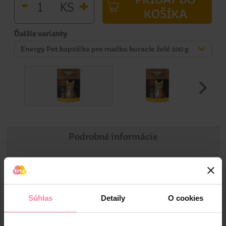
-
+
KS
KOŠÍKA
Ďalšie varianty
Energy Pet kapsička pre mačku kuracie želé 100 g
Podrobné informácie
Informácie o výrobku
Kapsička je vyvážené krmivo pre dospelé mačky, ktoré
Súhlas
Detaily
O cookies
spája bielkoviny, dôležité živiny a ďalšie zložky potrebné pre
zdravý a aktívny život. Doprajte svojej mačke každý deň
šťavnatú a chutnú porciu, ktorú si zamiluje.