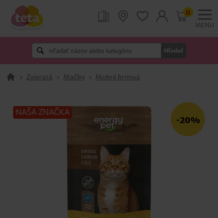
0
MENU
Hľadať
>
Zvieratá
>
Mačky
>
Mokré krmivá
NAŠA ZNAČKA
-20%