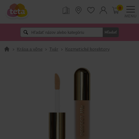
0
MENU
Hľadať
>
Krása a vône
>
Tvár
>
Kozmetické korektory