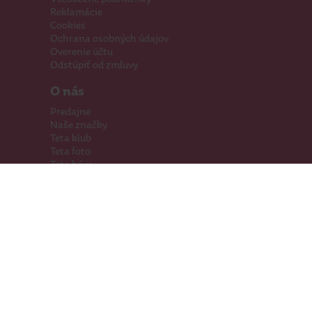
Reklamácie
Cookies
Ochrana osobných údajov
Overenie účtu
Odstúpiť od zmluvy
O nás
Predajne
Naše značky
Teta klub
Teta foto
Teta káva
Pomáhame
Kariéra
Kontakty
Hľadáme priestory
Darčeková karta
Súťaže
SodaStream
Sledujte nás
Facebook