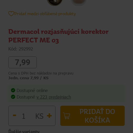
Pridať medzi obľúbené produkty
Dermacol rozjasňujúci korektor
PERFECT ME 03
Kód: 292992
7,99
Cena s DPH bez nákladov na prepravu
Jedn. cena 7,99 / KS
Dostupné online
Dostupné
v 223 predajniach
PRIDAŤ DO
-
+
KS
KOŠÍKA
Ďalšie varianty