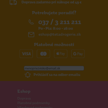
Doprava zadarmo pri nákupe od 49 €
Potrebujete poradiť?
037 / 3 211 211
Po - Pia: 8:00 - 16:00
eshop@tetadrogerie.sk
Platobné možnosti
Prihlásiť sa na odber emailu
Eshop
Doprava
Platobné podmienky
Všeobecné podmienky