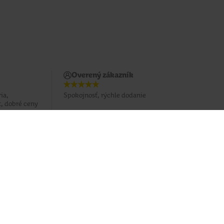
Overený zákazník
ia,
Spokojnosť, rýchle dodanie
, dobré ceny
Potrebujete poradiť?
037 / 3 211 211