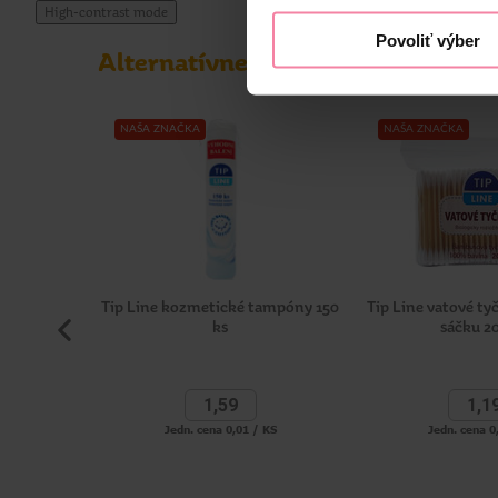
High-contrast mode
Povoliť výber
Informácie o výrobcovi
Alternatívne produkty
NIV
NAŠA ZNAČKA
NAŠA ZNAČKA
Tip Line kozmetické tampóny 150
Tip Line vatové t
ks
sáčku 2
1,
59
1,
1
Jedn. cena 0,01 / KS
Jedn. cena 0