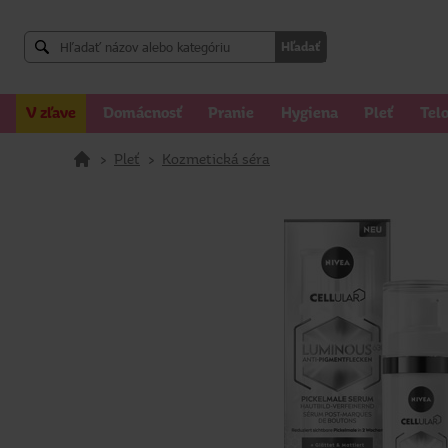
Hľadať
V zľave
Domácnosť
Pranie
Hygiena
Pleť
Tel
>
Pleť
>
Kozmetická séra