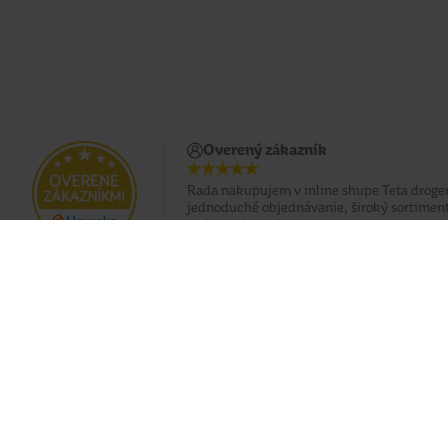
Overený zákazník
Rada nakupujem v inline shupe Teta droger
jednoduché objednávanie, široký sortiment
a rýchle dodanie
Doprava zadarmo pri nákupe od 49 €
Eshop
O nás
Doprava
Predajne