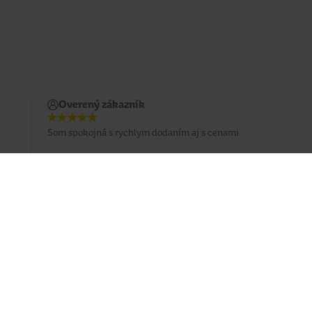
Overený zákazník
Som spokojná s rychlym dodaním aj s cenami
Prihlásiť sa na odber emailu
Sledujte nás
Facebook