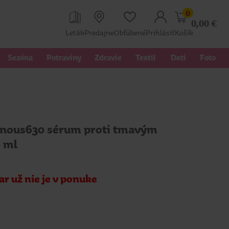
0
0,00
€
Leták
Predajne
Obľúbené
Prihlásiť
Košík
Sezóna
Potraviny
Zdravie
Textil 
Deti
Foto
inous630 sérum proti tmavým
 ml
ar už nie je v ponuke