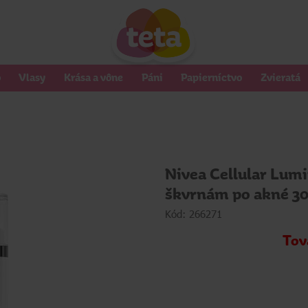
o
Vlasy
Krása a vône
Páni
Papierníctvo
Zvieratá
Nivea Cellular Lum
škvrnám po akné 30
Kód: 266271
Tov