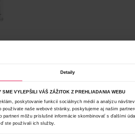
Bezpečnosť a balenie
Detaily
i akné! Je na ne vybavené hneď trojitým účinkom, ktorý vašu tvár o
 SME VYLEPŠILI VÁŠ ZÁŽITOK Z PREHLIADANIA WEBU
ti, kyselina hyalurónová jej zas dodá potrebnú hydratáciu. A výťažo
eklám, poskytovanie funkcií sociálnych médií a analýzu návšte
avým škvrnám po akné CELLULAR LUMINOUS630.
o používate naše webové stránky, poskytujeme aj našim partner
to partneri môžu príslušné informácie skombinovať s ďalšími údaj
ď ste používali ich služby.
u viac ako 100 rokov. Vo svojom portfóliu má viac ako len ikonický m
obky vhodné pre bábätká.