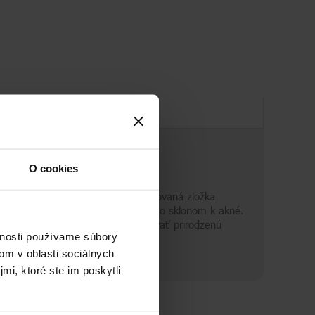
Zloženie
O cookies
päť rozjasní. Vysoko účinná patentovaná zložka
k zo zeleného čaju pomáha vyrovnávať prirodzenú
vnosti používame súbory
om v oblasti sociálnych
mi, ktoré ste im poskytli
odrý krém, dnes sú to výrobky určené na starostlivosť