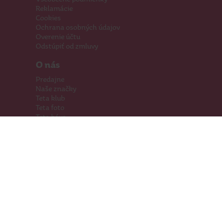
Reklamácie
Cookies
Ochrana osobných údajov
Overenie účtu
Odstúpiť od zmluvy
O nás
Predajne
Naše značky
Teta klub
Teta foto
Teta káva
Pomáhame
Kariéra
Kontakty
Hľadáme priestory
Darčeková karta
Súťaže
SodaStream
Sledujte nás
Facebook