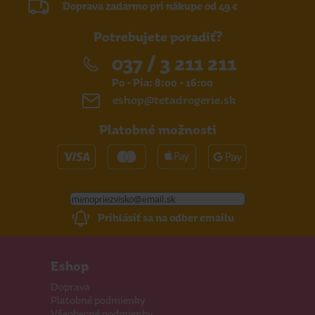
Doprava zadarmo pri nákupe od 49 €
Potrebujete poradiť?
037 / 3 211 211
Po - Pia: 8:00 - 16:00
eshop@tetadrogerie.sk
Platobné možnosti
Prihlásiť sa na odber emailu
Eshop
Doprava
Platobné podmienky
Všeobecné podmienky