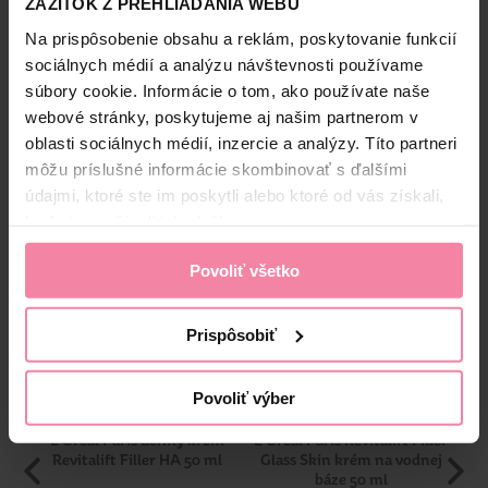
ZÁŽITOK Z PREHLIADANIA WEBU
Na prispôsobenie obsahu a reklám, poskytovanie funkcií
LOR
Bezpečnosť a balenie
sociálnych médií a analýzu návštevnosti používame
súbory cookie. Informácie o tom, ako používate naše
Zloženie
webové stránky, poskytujeme aj našim partnerom v
oblasti sociálnych médií, inzercie a analýzy. Títo partneri
High-contrast mode
môžu príslušné informácie skombinovať s ďalšími
údajmi, ktoré ste im poskytli alebo ktoré od vás získali,
Alternatívne produkty
keď ste používali ich služby.
Povoliť všetko
Prispôsobiť
Povoliť výber
L'Oréal Paris denný krém
L'Oréal Paris Revitalift Filler
Revitalift Filler HA 50 ml
Glass Skin krém na vodnej
báze 50 ml
no