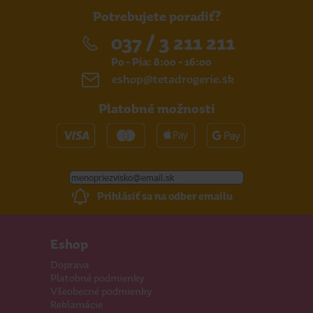
Potrebujete poradiť?
037 / 3 211 211
Po - Pia: 8:00 - 16:00
eshop@tetadrogerie.sk
Platobné možnosti
Prihlásiť sa na odber emailu
Eshop
Doprava
Platobné podmienky
Všeobecné podmienky
Reklamácie