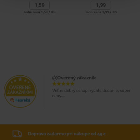
1,
59
1,
99
Jedn. cena 1,59 / KS
Jedn. cena 1,99 / KS
Overený zákazník
Veľmi dobrý eshop, rýchle dodanie, super
ceny....
Doprava zadarmo pri nákupe od 49 €