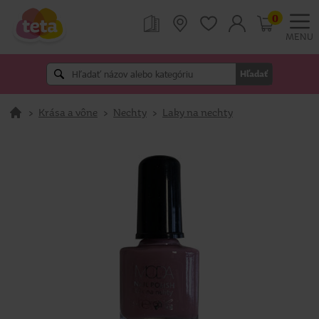
0
MENU
Hľadať
>
Krása a vône
>
Nechty
>
Laky na nechty