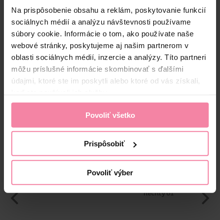
IN
Na prispôsobenie obsahu a reklám, poskytovanie funkcií
Bezpečnosť a balenie
sociálnych médií a analýzu návštevnosti používame
súbory cookie. Informácie o tom, ako používate naše
Zloženie
webové stránky, poskytujeme aj našim partnerom v
High-contrast mode
oblasti sociálnych médií, inzercie a analýzy. Títo partneri
môžu príslušné informácie skombinovať s ďalšími
Alternatívne produkty
údajmi, ktoré ste im poskytli alebo ktoré od vás získali,
keď ste používali ich služby.
Povoliť všetko
Prispôsobiť
Povoliť výber
Moda lak na nechty 10
Essence gélový lak na
Es
nechty 01