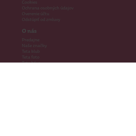
Cookies
Ochrana osobných údajov
Overenie účtu
Odstúpiť od zmluvy
O nás
Predajne
Naše značky
Teta klub
Teta foto
Teta káva
Pomáhame
Kariéra
Kontakty
Hľadáme priestory
Darčeková karta
Súťaže
SodaStream
Sledujte nás
Facebook
Instagram