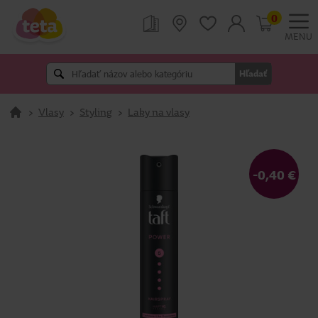
0
MENU
Hľadať
>
Vlasy
>
Styling
>
Laky na vlasy
-0,40 €