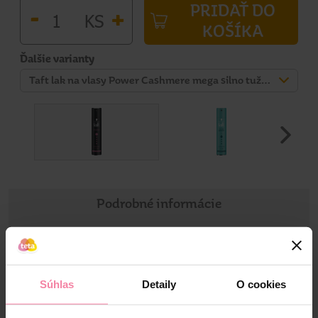
PRIDAŤ DO
-
+
KS
KOŠÍKA
Ďalšie varianty
Taft lak na vlasy Power Cashmere mega silno tužiaci 250 ml
Podrobné informácie
Informácie o výrobku
Súhlas
Detaily
O cookies
Hľadáte stylingový produkt, ktorý poskytuje silnú fixáciu?
Alebo potrebujete jemné, flexibilné riešenie? A prečo nie
rovno oboje? Objavte produktový rad, ktorý poskytuje silnú