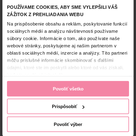
fixáciu, ale je jemný ako kašmír! S ľahkým dotykom tohto
POUŽÍVAME COOKIES, ABY SME VYLEPŠILI VÁŠ
stylingového luxusu budete vyzerať tak dobre, ako dobre sa
ZÁŽITOK Z PREHLIADANIA WEBU
Zobraziť viac
budete cítiť.
Informácie o výrobcovi
Na prispôsobenie obsahu a reklám, poskytovanie funkcií
Stylingový rad Power Cashmere má všetky výhody značky
sociálnych médií a analýzu návštevnosti používame
Taft - poskytuje silnú fixáciu a spoľahlivú ochranu proti
HEK
súbory cookie. Informácie o tom, ako používate naše
vetru, vlhku a škodlivým UV lúčom. Zároveň sa ale tiež
Bezpečnosť a balenie
webové stránky, poskytujeme aj našim partnerom v
stará o suché, zničené vlasy, ktorým dodá hebkosť
kašmíru. Doprajte svojim vlasom trochu luxusu.
oblasti sociálnych médií, inzercie a analýzy. Títo partneri
Zloženie
môžu príslušné informácie skombinovať s ďalšími
údajmi, ktoré ste im poskytli alebo ktoré od vás získali,
High-contrast mode
keď ste používali ich služby.
Alternatívne produkty
Povoliť všetko
Prispôsobiť
Povoliť výber