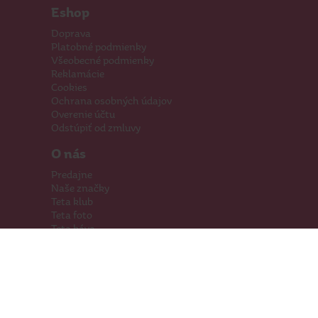
Eshop
Doprava
Platobné podmienky
Všeobecné podmienky
Reklamácie
Cookies
Ochrana osobných údajov
Overenie účtu
Odstúpiť od zmluvy
O nás
Predajne
Naše značky
Teta klub
Teta foto
Teta káva
Pomáhame
Kariéra
Kontakty
Hľadáme priestory
Darčeková karta
Súťaže