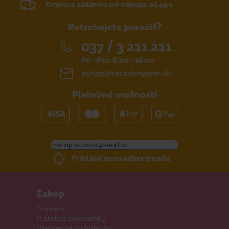
Doprava zadarmo pri nákupe od 49 €
Potrebujete poradiť?
037 / 3 211 211
Po - Pia: 8:00 - 16:00
eshop@tetadrogerie.sk
Platobné možnosti
Prihlásiť sa na odber emailu
Eshop
Doprava
Platobné podmienky
Všeobecné podmienky