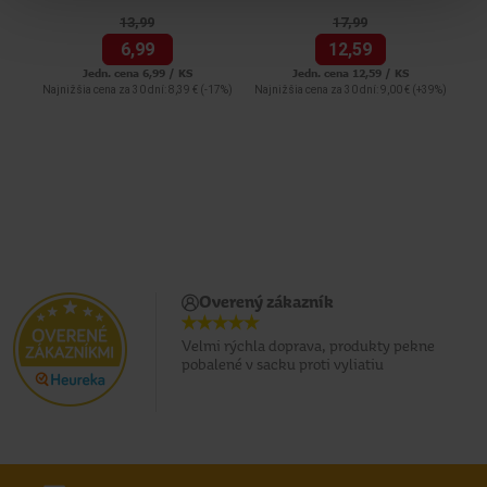
13,
99
17,
99
6,
99
12,
59
Jedn. cena 6,99 / KS
Jedn. cena 12,59 / KS
Najnižšia cena za 30 dní: 8,39 €
(-17%)
Najnižšia cena za 30 dní: 9,00 €
(+39%)
Naj
Overený zákazník
Velmi rýchla doprava, produkty pekne
pobalené v sacku proti vyliatiu