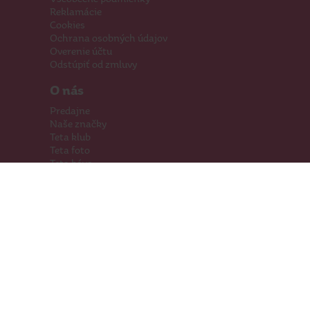
Reklamácie
Cookies
Ochrana osobných údajov
Overenie účtu
Odstúpiť od zmluvy
O nás
Predajne
Naše značky
Teta klub
Teta foto
Teta káva
Pomáhame
Kariéra
Kontakty
Hľadáme priestory
Darčeková karta
Súťaže
SodaStream
Sledujte nás
Facebook