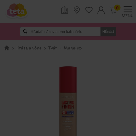
0
MENU
Hľadať
>
Krása a vône
>
Tvár
>
Make-up