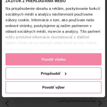
ZÁŽITOK Z PREHLIADANIA WEBU
Na prispôsobenie obsahu a reklám, poskytovanie funkcií
COT
Bezpečnosť a balenie
sociálnych médií a analýzu návštevnosti používame
súbory cookie. Informácie o tom, ako používate naše
Zloženie
webové stránky, poskytujeme aj našim partnerom v
oblasti sociálnych médií, inzercie a analýzy. Títo partneri
High-contrast mode
môžu príslušné informácie skombinovať s ďalšími
údajmi, ktoré ste im poskytli alebo ktoré od vás získali,
Alternatívne produkty
keď ste používali ich služby.
%
Povoliť všetko
-30%
VÝPREDAJ
Prispôsobiť
Povoliť výber
Rimmel primer Multi Tasker
Max Factor make-up
Bo
Lasting Performance 105