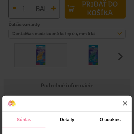
PRIDAŤ DO
-
+
BAL
KOŠÍKA
Ďalšie varianty
DentaMax medzizubné kefky 0,4 mm 6 ks
Podrobné informácie
Informácie o výrobku
Súhlas
Detaily
O cookies
• nevyhnutný doplnok ústnej hygieny
• perfektne čistí medzizubné priestory