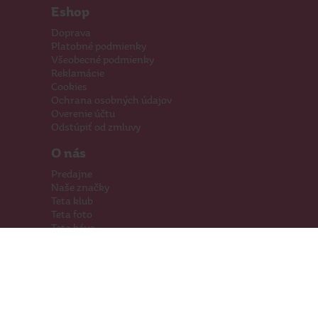
Eshop
Doprava
Platobné podmienky
Všeobecné podmienky
Reklamácie
Cookies
Ochrana osobných údajov
Overenie účtu
Odstúpiť od zmluvy
O nás
Predajne
Naše značky
Teta klub
Teta foto
Teta káva
Pomáhame
Kariéra
Kontakty
Hľadáme priestory
Darčeková karta
Súťaže