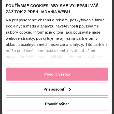
Pomáhajú čistiť medzizubné priestory. Vhodný tvar do
POUŽÍVAME COOKIES, ABY SME VYLEPŠILI VÁŠ
písmena „L? umožňuje ľahšie čistenie medzi stoličkami.
ZÁŽITOK Z PREHLIADANIA WEBU
Zobraziť viac
Na prispôsobenie obsahu a reklám, poskytovanie funkcií
sociálnych médií a analýzu návštevnosti používame
súbory cookie. Informácie o tom, ako používate naše
Bezpečnosť a balenie
webové stránky, poskytujeme aj našim partnerom v
oblasti sociálnych médií, inzercie a analýzy. Títo partneri
Zloženie
môžu príslušné informácie skombinovať s ďalšími
údajmi, ktoré ste im poskytli alebo ktoré od vás získali,
High-contrast mode
keď ste používali ich služby.
Alternatívne produkty
Povoliť všetko
NAŠA ZNAČKA
1+1
Prispôsobiť
Povoliť výber