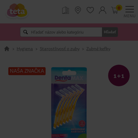
0
MENU
Hľadať
>
Hygiena
>
Starostlivosť o zuby
>
Zubné kefky
NAŠA ZNAČKA
1+1