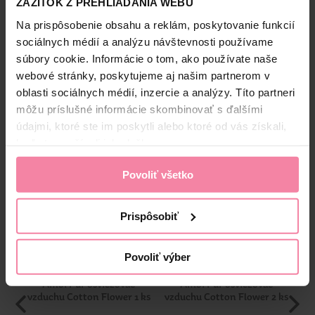
ZÁŽITOK Z PREHLIADANIA WEBU
akúkoľvek návštevu. Keďže Ambi Pur Bathroom
nepotrebuje elektrinu ani batérie, je výhodný a ľahko sa
Na prispôsobenie obsahu a reklám, poskytovanie funkcií
PaG
používa. Dostupný v rôznych druhoch vôní.
Bezpečnosť a balenie
sociálnych médií a analýzu návštevnosti používame
súbory cookie. Informácie o tom, ako používate naše
Zloženie
webové stránky, poskytujeme aj našim partnerom v
oblasti sociálnych médií, inzercie a analýzy. Títo partneri
High-contrast mode
môžu príslušné informácie skombinovať s ďalšími
údajmi, ktoré ste im poskytli alebo ktoré od vás získali,
Alternatívne produkty
keď ste používali ich služby.
Povoliť všetko
-35%
Prispôsobiť
Povoliť výber
Ambi Pur osviežovač
Ambi Pur osviežovač
A
vzduchu Cotton Flower 1 ks
vzduchu Cotton Flower 2 ks
Ke