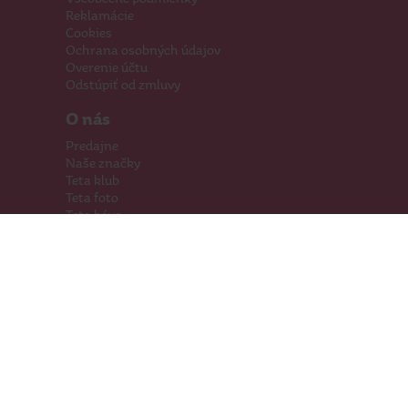
Reklamácie
Cookies
Ochrana osobných údajov
Overenie účtu
Odstúpiť od zmluvy
O nás
Predajne
Naše značky
Teta klub
Teta foto
Teta káva
Pomáhame
Kariéra
Kontakty
Hľadáme priestory
Darčeková karta
Súťaže
SodaStream
Sledujte nás
Facebook