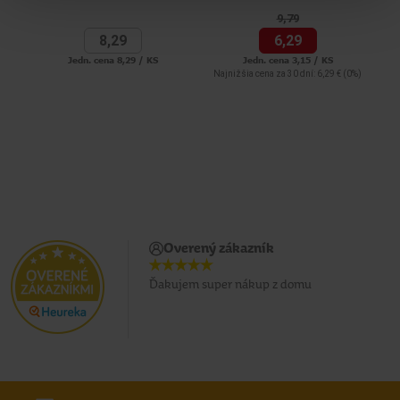
9,
79
8,
29
6,
29
Jedn. cena 8,29 / KS
Jedn. cena 3,15 / KS
Najnižšia cena za 30 dní: 6,29 €
(0%)
Overený zákazník
Ďakujem super nákup z domu