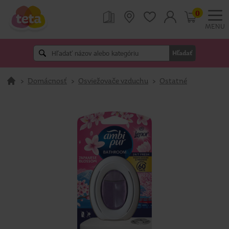
0
MENU
Hľadať
>
Domácnosť
>
Osviežovače vzduchu
>
Ostatné