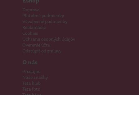
Eshop
Doprava
Platobné podmienky
Všeobecné podmienky
Reklamácie
Cookies
Ochrana osobných údajov
Overenie účtu
Odstúpiť od zmluvy
O nás
Predajne
Naše značky
Teta klub
Teta foto
Teta káva
Pomáhame
Kariéra
Kontakty
Hľadáme priestory
Darčeková karta
Súťaže
SodaStream