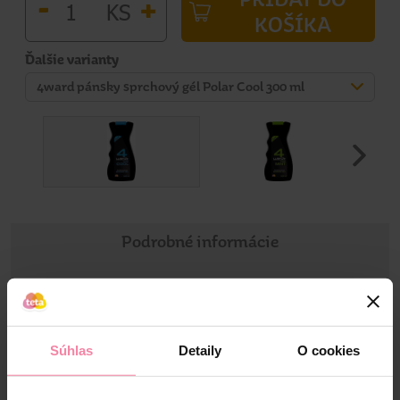
-
+
KS
KOŠÍKA
Ďalšie varianty
4ward pánsky sprchový gél Polar Cool 300 ml
Podrobné informácie
Informácie o výrobku
Jemný sprchový gél vhodný na denné používanie. Príjemná
Súhlas
Detaily
O cookies
vôňa prispeje k Vášmu dobrému pocitu.