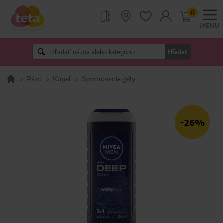
0
MENU
Hľadať
>
Páni
>
Kúpeľ
>
Sprchovacie gély
-26%