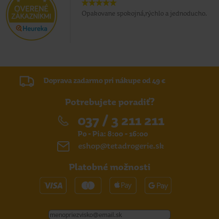
Opakovane spokojná,rýchlo a jednoducho.
Doprava zadarmo pri nákupe od 49 €
Potrebujete poradiť?
037 / 3 211 211
Po - Pia: 8:00 - 16:00
eshop@tetadrogerie.sk
Platobné možnosti