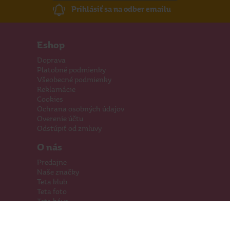
Prihlásiť sa na odber emailu
Eshop
Doprava
Platobné podmienky
Všeobecné podmienky
Reklamácie
Cookies
Ochrana osobných údajov
Overenie účtu
Odstúpiť od zmluvy
O nás
Predajne
Naše značky
Teta klub
Teta foto
Teta káva
Pomáhame
Kariéra