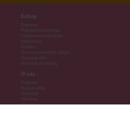
Eshop
Doprava
Platobné podmienky
Všeobecné podmienky
Reklamácie
Cookies
Ochrana osobných údajov
Overenie účtu
Odstúpiť od zmluvy
O nás
Predajne
Naše značky
Teta klub
Teta foto
Teta káva
Pomáhame
Kariéra
Kontakty
Hľadáme priestory