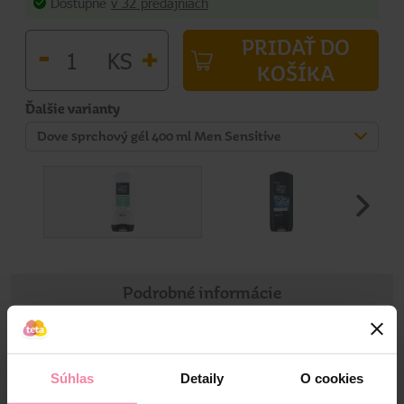
Dostupné
v 32 predajniach
PRIDAŤ DO
-
+
KS
KOŠÍKA
Ďalšie varianty
Dove sprchový gél 400 ml Men Sensitive
Podrobné informácie
Informácie o výrobku
Súhlas
Detaily
O cookies
Jedinečné zloženie sprchovacieho gélu Dove Men+Care