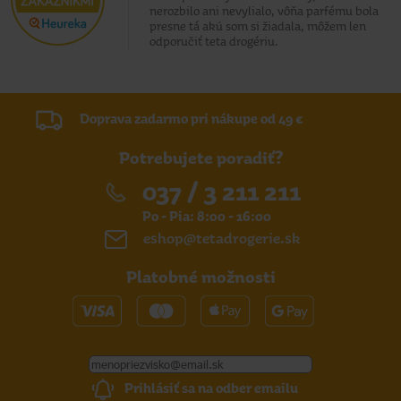
nerozbilo ani nevylialo, vôňa parfému bola
presne tá akú som si žiadala, môžem len
odporučiť teta drogériu.
Doprava zadarmo pri nákupe od 49 €
Potrebujete poradiť?
037 / 3 211 211
Po - Pia: 8:00 - 16:00
eshop@tetadrogerie.sk
Platobné možnosti
Prihlásiť sa na odber emailu