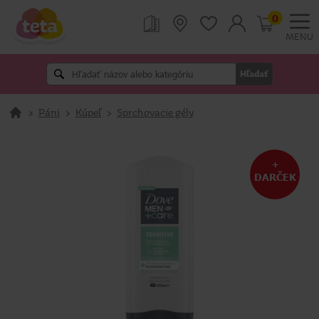
0
MENU
Hľadať
>
Páni
>
Kúpeľ
>
Sprchovacie gély
+
DARČEK