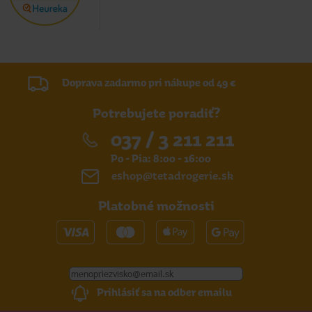
Doprava zadarmo pri nákupe od 49 €
Potrebujete poradiť?
037 / 3 211 211
Po - Pia: 8:00 - 16:00
eshop@tetadrogerie.sk
Platobné možnosti
Prihlásiť sa na odber emailu