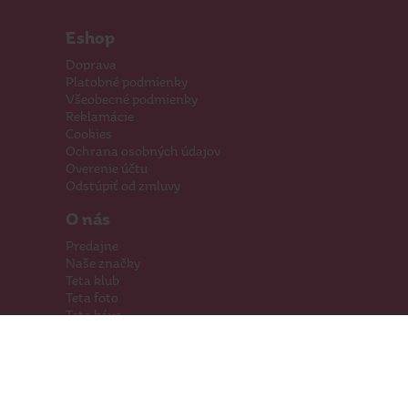
Eshop
Doprava
Platobné podmienky
Všeobecné podmienky
Reklamácie
Cookies
Ochrana osobných údajov
Overenie účtu
Odstúpiť od zmluvy
O nás
Predajne
Naše značky
Teta klub
Teta foto
Teta káva
Pomáhame
Kariéra
Kontakty
Hľadáme priestory
Darčeková karta