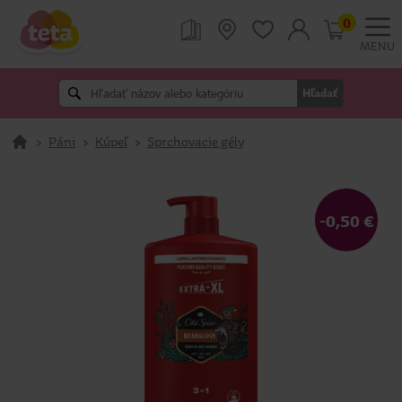
0
MENU
Hľadať
>
Páni
>
Kúpeľ
>
Sprchovacie gély
-0,50 €