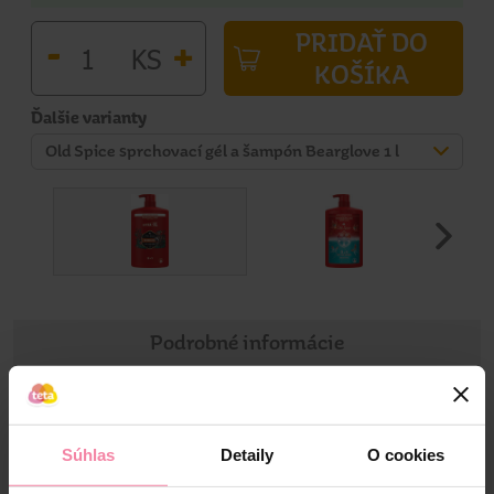
PRIDAŤ DO
-
+
KS
KOŠÍKA
Ďalšie varianty
Old Spice sprchovací gél a šampón Bearglove 1 l
Podrobné informácie
Informácie o výrobku
Súhlas
Detaily
O cookies
PRIVÍTAJTE DLHOTRVAJÚCU VÔŇU PARFÉMOVEJ
KVALITY: vďaka hĺbkovo čistiacej technológii sprchového