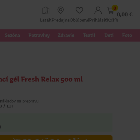
0
0,00
€
Leták
Predajne
Obľúbené
Prihlásiť
Košík
Sezóna
Potraviny
Zdravie
Textil 
Deti
Foto
cí gél Fresh Relax 500 ml
nákladov na prepravu
8 / LIT
h