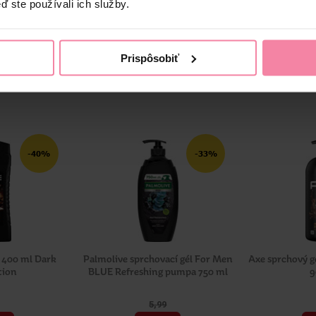
ď ste používali ich služby.
u viac ako 100 rokov. Vo svojom portfóliu má viac ako len ikonický m
Prispôsobiť
obky vhodné pre bábätká.
-40%
-33%
l 400 ml Dark
Palmolive sprchovací gél For Men
Axe sprchový g
tion
BLUE Refreshing pumpa 750 ml
9
5,
99