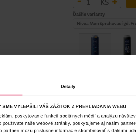
-
+
KS
Ďalšie varianty
Nivea Men sprchovací gél Fr
Bezpečnosť a balenie
Detaily
 SME VYLEPŠILI VÁŠ ZÁŽITOK Z PREHLIADANIA WEBU
u sprchovaciemu gélu NIVEA MEN Total Relax. Vďaka upokojujúcim 
eklám, poskytovanie funkcií sociálnych médií a analýzu návšte
 si chvíle v sprche naozaj naplno. Sprchovací gél poslúži rovno ako tr
o používate naše webové stránky, poskytujeme aj našim partner
kožku, stará sa o ňu, chráni ju pred vysušovaním, zanechá pocit hy
re mužov Fresh Relax.
to partneri môžu príslušné informácie skombinovať s ďalšími údaj