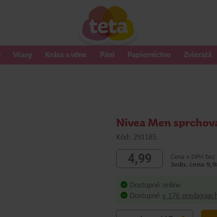
o
Vlasy
Krása a vône
Páni
Papierníctvo
Zvieratá
Nivea Men sprchova
Kód: 291185
4,99
Cena s DPH bez 
Jedn. cena 9,9
Dostupné online
Dostupné
v 176 predajniac