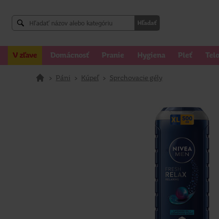
Hľadať
V zľave
Domácnosť
Pranie
Hygiena
Pleť
Tel
>
Páni
>
Kúpeľ
>
Sprchovacie gély