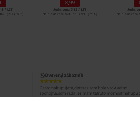
9
3,
99
48 / LIT
Jedn. cena 5,32 / LIT
Jedn. c
ní: 3,99 €
(-26%)
Najnižšia cena za 30 dní: 4,99 €
(-21%)
Najnižšia cena z
Overený zákazník
Casto nakupujem,doteraz som bola vzdy velmi
spokojna,som rada ,ze mam takuto moznost nakupu 
domova.