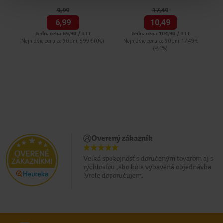
9,
99
17,
49
6,
99
10,
49
Jedn. cena 69,90 / LIT
Jedn. cena 104,90 / LIT
Najnižšia cena za 30 dní: 6,99 €
(0%)
Najnižšia cena za 30 dní: 17,49 €
(-41%)
Overený zákazník
Veľká spokojnosť s doručeným tovarom aj s
rýchlosťou ,ako bola vybavená objednávka
.Vrele doporučujem.