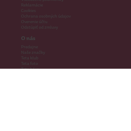
Reklamácie
Cookies
Ochrana osobných údajov
Overenie účtu
Odstúpiť od zmluvy
O nás
Predajne
Naše značky
Teta klub
Teta foto
Teta káva
Pomáhame
Kariéra
Kontakty
Hľadáme priestory
Darčeková karta
Súťaže
SodaStream
Sledujte nás
Facebook