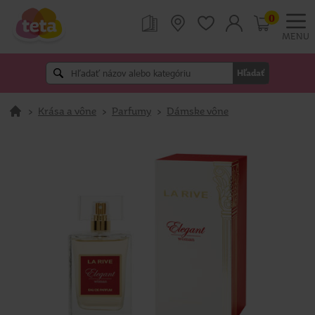
0
MENU
Hľadať
>
Krása a vône
>
Parfumy
>
Dámske vône