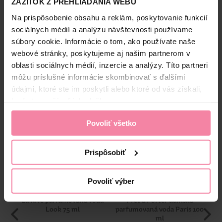
ZÁŽITOK Z PREHLIADANIA WEBU
kombinácia jazmínu a šafranu inšpiruje zmysly a následne
spojenie ambry a ambrového dreva v srdci vône vás obklopí
Na prispôsobenie obsahu a reklám, poskytovanie funkcií
MKD
mystickou aurou, ktorá predstavuje vašu silu. Základné
Bezpečnosť a balenie
sociálnych médií a analýzu návštevnosti používame
tóny rozvíjajú teplé akcenty cédrového dreva a jedľovej
súbory cookie. Informácie o tom, ako používate naše
živice. Dámska parfumovaná voda La Rive Elegant Woman
Zloženie
webové stránky, poskytujeme aj našim partnerom v
očarí vás a vaše okolie tisíckou aromatických akcentov s
intenzívnym orientálnym charakterom.
oblasti sociálnych médií, inzercie a analýzy. Títo partneri
High-contrast mode
môžu príslušné informácie skombinovať s ďalšími
údajmi, ktoré ste im poskytli alebo ktoré od vás získali,
Alternatívne produkty
keď ste používali ich služby.
Povoliť všetko
-30%
-40%
Prispôsobiť
Povoliť výber
La Rive parfumovaná voda
Pret a Porter dámska
Look 75 ml
parfumovaná voda Paris 100
ml