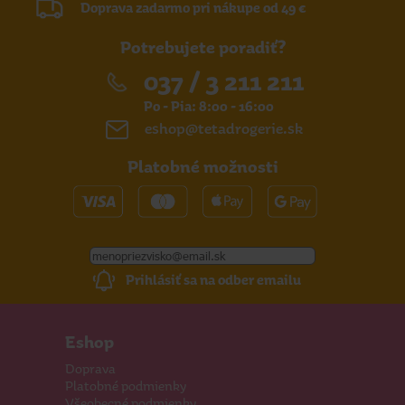
Doprava zadarmo pri nákupe od 49 €
Potrebujete poradiť?
037 / 3 211 211
Po - Pia: 8:00 - 16:00
eshop@tetadrogerie.sk
Platobné možnosti
Prihlásiť sa na odber emailu
Eshop
Doprava
Platobné podmienky
Všeobecné podmienky