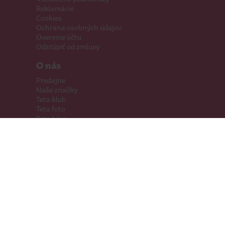
Reklamácie
Cookies
Ochrana osobných údajov
Overenie účtu
Odstúpiť od zmluvy
O nás
Predajne
Naše značky
Teta klub
Teta foto
Teta káva
Pomáhame
Kariéra
Kontakty
Hľadáme priestory
Darčeková karta
Súťaže
SodaStream
Sledujte nás
Facebook