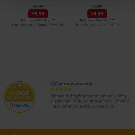
49,
99
39,
99
39,
99
34,
49
Jedn. cena 399,90 / LIT
Jedn. cena 344,90 / LIT
Najnižšia cena za 30 dní: 39,99 €
(0%)
Najnižšia cena za 30 dní: 34,49 €
Overený zákazník
Mám rada drogériu teta sú tam milé dámy
a jeden pán. Vždy ochotne poradia. Chodím
iba do saratova do tety a palec hore