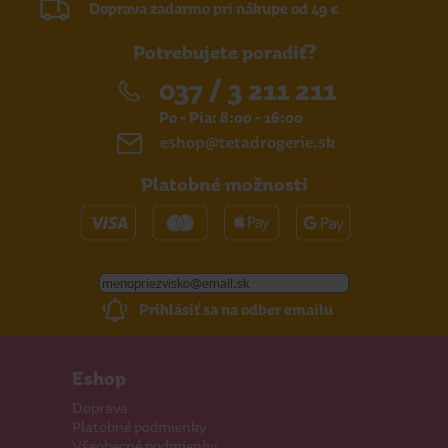
Doprava zadarmo pri nákupe od 49 €
Potrebujete poradiť?
037 / 3 211 211
Po - Pia: 8:00 - 16:00
eshop@tetadrogerie.sk
Platobné možnosti
Prihlásiť sa na odber emailu
Eshop
Doprava
Platobné podmienky
Všeobecné podmienky