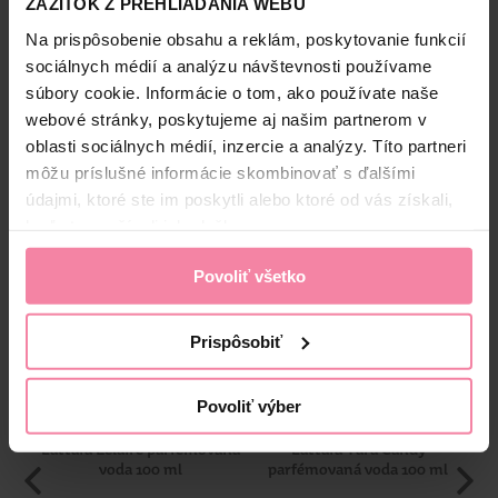
ZÁŽITOK Z PREHLIADANIA WEBU
Na prispôsobenie obsahu a reklám, poskytovanie funkcií
Bezpečnosť a balenie
sociálnych médií a analýzu návštevnosti používame
súbory cookie. Informácie o tom, ako používate naše
Zloženie
webové stránky, poskytujeme aj našim partnerom v
oblasti sociálnych médií, inzercie a analýzy. Títo partneri
High-contrast mode
môžu príslušné informácie skombinovať s ďalšími
údajmi, ktoré ste im poskytli alebo ktoré od vás získali,
Alternatívne produkty
keď ste používali ich služby.
Povoliť všetko
-20%
Prispôsobiť
Povoliť výber
Lattafa Eclaire parfémovaná
Lattafa Yara Candy
Me
voda 100 ml
parfémovaná voda 100 ml