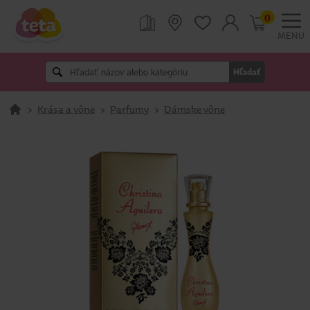
0
MENU
Hľadať
>
Krása a vône
>
Parfumy
>
Dámske vône