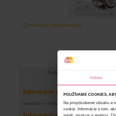
Pridať medzi obľúbené produkty
Podrobné informácie
Súhlas
Informácie o výrobku
POUŽÍVAME COOKIES, ABY
Na prispôsobenie obsahu a r
Hydratácia a revitalizácia pleti vďaka kokosovému ext
cookie. Informácie o tom, ak
Informácie o výrobcovi
médií, inzercie a analýzy. Tí