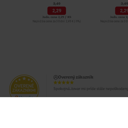
3,
49
3,
49
2,
29
2,
2
Jedn. cena 2,29 / KS
Jedn. cena 2
Najnižšia cena za 30 dní: 2,49 €
(-9%)
Najnižšia cena za 30 
Overený zákazník
Spokojná..tovar mi príde stále nepoškodený