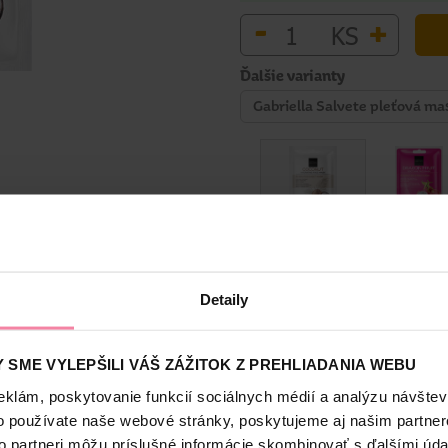
-
+
KS
Ďalšie varianty
Gabriella Salvete pleťová m
Bezpečnosť a balenie
Detaily
 SME VYLEPŠILI VÁŠ ZÁŽITOK Z PREHLIADANIA WEBU
eklám, poskytovanie funkcií sociálnych médií a analýzu návšte
raktu. Pleť bude vyhladená a regenerovaná.
o používate naše webové stránky, poskytujeme aj našim partner
to partneri môžu príslušné informácie skombinovať s ďalšími údaj