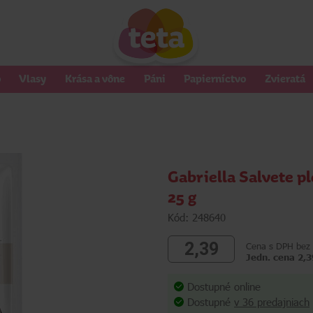
o
Vlasy
Krása a vône
Páni
Papierníctvo
Zvieratá
Gabriella Salvete 
25 g
Kód: 248640
2,39
Cena s DPH bez 
Jedn. cena 2,3
Dostupné online
Dostupné
v 36 predajniach