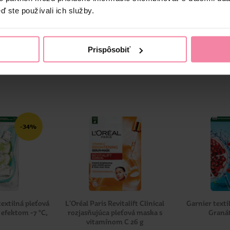
ď ste používali ich služby.
Prispôsobiť
-34%
textilná pleťová
L'Oréal Paris Revitalift Clinical
Garnier texti
 efektom -7 °C,
rozjasňujúca pleťová maska s
Granát
vitamínom C 26 g