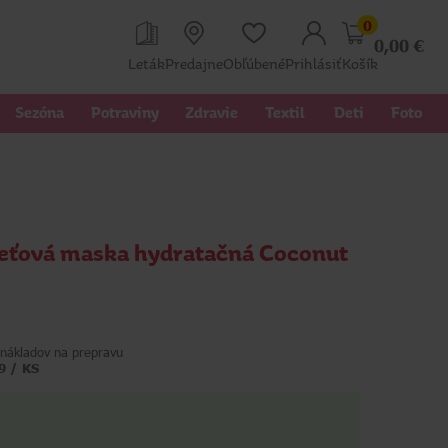
0
0,00
€
Leták
Predajne
Obľúbené
Prihlásiť
Košík
Sezóna
Potraviny
Zdravie
Textil 
Deti
Foto
pleťová maska hydratačná Coconut
nákladov na prepravu
9 / KS