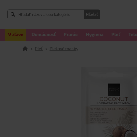
Hľadať
V zľave
Domácnosť
Pranie
Hygiena
Pleť
Tel
>
Pleť
>
Pleťové masky