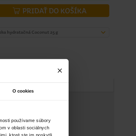
PRIDAŤ DO KOŠÍKA
aska hydratačná Coconut 25 g
Zloženie
O cookies
vnosti používame súbory
om v oblasti sociálnych
mi, ktoré ste im poskytli