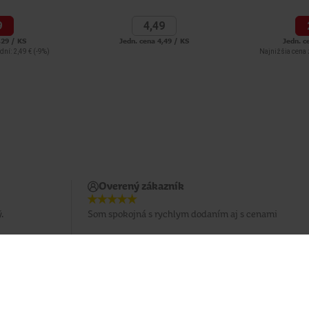
9
4,
49
,29 / KS
Jedn. cena 4,49 / KS
Jedn. c
dní: 2,49 €
(-9%)
Najnižšia cena 
Overený zákazník
.
Som spokojná s rychlym dodaním aj s cenami