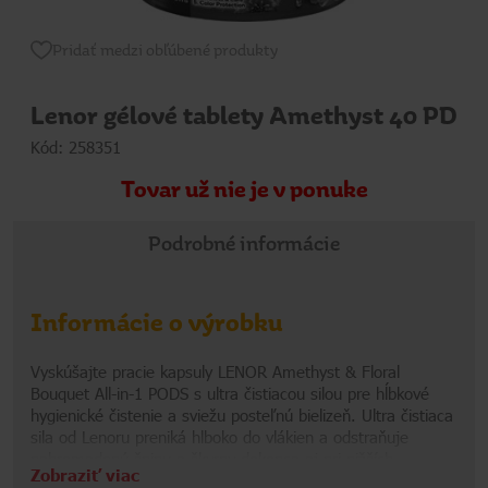
Pridať medzi obľúbené produkty
Lenor gélové tablety Amethyst 40 PD
Kód: 258351
Tovar už nie je v ponuke
Podrobné informácie
Informácie o výrobku
Vyskúšajte pracie kapsuly LENOR Amethyst & Floral
Bouquet All-in-1 PODS s ultra čistiacou silou pre hĺbkové
hygienické čistenie a sviežu posteľnú bielizeň. Ultra čistiaca
sila od Lenoru preniká hlboko do vlákien a odstraňuje
nahromadenú špinu a škvrny dokonca aj pri nižších
Zobraziť viac
teplotách prania a zároveň za sebou zanecháva