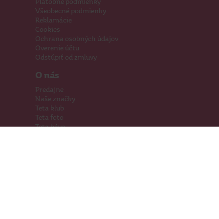
Platobné podmienky
Všeobecné podmienky
Reklamácie
Cookies
Ochrana osobných údajov
Overenie účtu
Odstúpiť od zmluvy
O nás
Predajne
Naše značky
Teta klub
Teta foto
Teta káva
Pomáhame
Kariéra
Kontakty
Hľadáme priestory
Darčeková karta
Súťaže
SodaStream
Sledujte nás