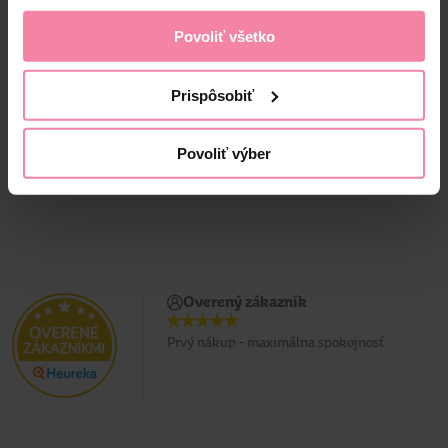
Povoliť všetko
1,
59
1,
19
Jedn. cena 0,01 / KS
Jedn. cena 0,01 / KS
Prispôsobiť
Povoliť výber
Overený zákazník
Prvý nákup - maximálna spokojnosť