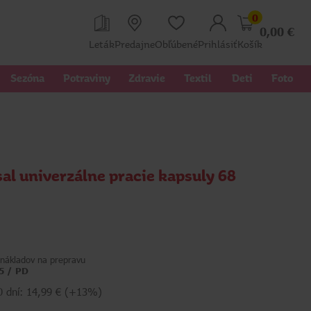
0
0,00
€
Leták
Predajne
Obľúbené
Prihlásiť
Košík
Sezóna
Potraviny
Zdravie
Textil 
Deti
Foto
sal univerzálne pracie kapsuly 68
nákladov na prepravu
5 / PD
30 dní: 14,99 € (+13%)