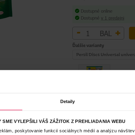
Dostupné online
Dostupné
v 1 predajni
-
+
BAL
Ďalšie varianty
Persil Discs Universal univer
Detaily
Bezpečnosť a balenie
 SME VYLEPŠILI VÁŠ ZÁŽITOK Z PREHLIADANIA WEBU
eklám, poskytovanie funkcií sociálnych médií a analýzu návšte