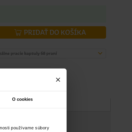
PRIDAŤ DO KOŠÍKA
zálne pracie kapsuly 68 praní
O cookies
Zloženie
vnosti používame súbory