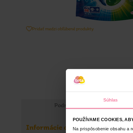
Pridať medzi obľúbené produkty
Súhlas
Podrobné informácie
POUŽÍVAME COOKIES, ABY
Informácie o výrobku
Na prispôsobenie obsahu a r