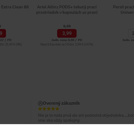
y Extra Clean 88
Ariel Allin1 PODS+ tekutý prací
Persil prac
prostriedok v kapsulách 10 praní
Univer
9
9,
99
9
3,
99
,27 / PD
Jedn. cena 0,40 / PD
Jedn. c
dní: 23,49 €
(0%)
Najnižšia cena za 30 dní: 2,99 €
(+33%)
Overený zákazník
Nie je to naša prvá ale ani posledná objednávka.....bol
sme ako vždy spokojný.