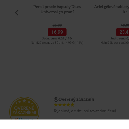
Persil pracie kapsuly Discs
Ariel gélové tablet
Universal 70 praní
ks
26,
99
49,
9
16,
99
23,
4
Jedn. cena 0,24 / PD
Jedn. cena 0
Najnižšia cena za 30 dní: 14,99 €
(+13%)
Najnižšia cena za 30 
Overený zákazník
Rýchlosť, o 2 dni bol tovar doručený.