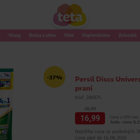
o
Vlasy
Krása a vône
Páni
Papierníctvo
Zvieratá
-37%
Persil Discs Univer
praní
Kód: 286875
26,99
16,99
Cena s DPH bez 
Jedn. cena 0,2
Najnižšia cena za posledných 
Cena platí do 16.08.2026