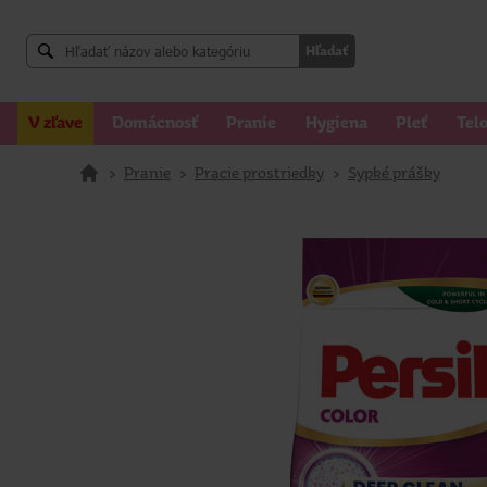
Hľadať
V zľave
Domácnosť
Pranie
Hygiena
Pleť
Tel
>
Pranie
>
Pracie prostriedky
>
Sypké prášky