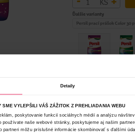
-
+
KS
Ďalšie varianty
Persil prací prášok Color 30 p
Bezpečnosť a balenie
Detaily
 SME VYLEPŠILI VÁŠ ZÁŽITOK Z PREHLIADANIA WEBU
ku vďaka unikátnej receptúre Persil.
eklám, poskytovanie funkcií sociálnych médií a analýzu návšte
o používate naše webové stránky, poskytujeme aj našim partner
jemné zápachy, pretože odolné škvrny môžu časom usadzovať zvyšky
je oblečenie, vždy sa môžete spoľahnúť na Persil Deep Clean. Jedine
to partneri môžu príslušné informácie skombinovať s ďalšími údaj