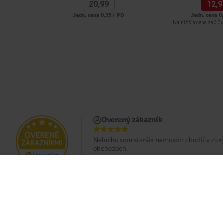
20,
99
12,
9
Jedn. cena 0,35 / PD
Jedn. cena 0
Najnižšia cena za 30 d
Overený zákazník
Nakoľko som staršia nemusím chodiť v zlo
obchodoch.
Doprava zadarmo pri nákupe od 49 €