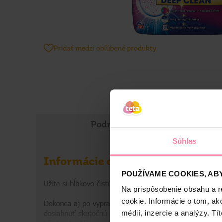
Pridať medzi obľúbené produkty
Podrobné informácie
Súhlas
Informácie o výrobku
POUŽÍVAME COOKIES, ABY
Užite si hĺbkovo čistú bielizeň a hygienicky sviežu práč
Na prispôsobenie obsahu a r
cookie. Informácie o tom, ak
Dokonca aj po vypraní môžu z práčky vychádzať neprí
dosiahnuť skutočnú čistotu, ktorú potrebujete pre svo
médií, inzercie a analýzy. Tí