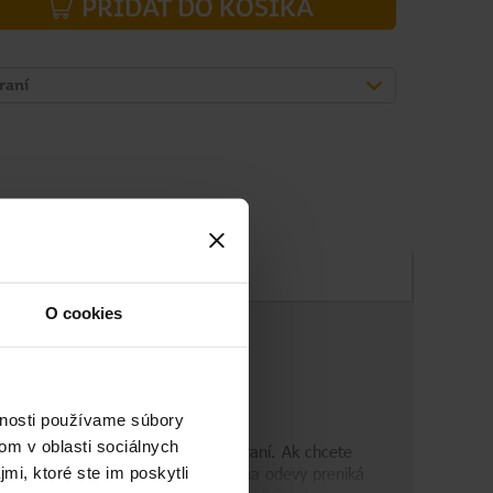
PRIDAŤ DO KOŠÍKA
raní
Zloženie
O cookies
vnosti používame súbory
om v oblasti sociálnych
, ktoré sa hromadia po každom praní. Ak chcete
čné zloženie pracieho prostriedku na odevy preniká
mi, ktoré ste im poskytli