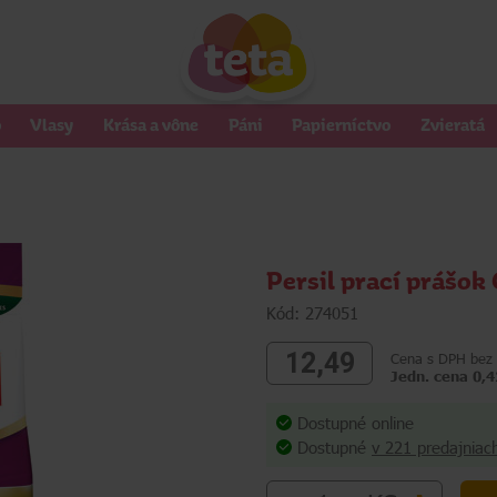
o
Vlasy
Krása a vône
Páni
Papierníctvo
Zvieratá
Persil prací prášok 
Kód: 274051
12,49
Cena s DPH bez 
Jedn. cena 0,4
Dostupné online
Dostupné
v 221 predajniac