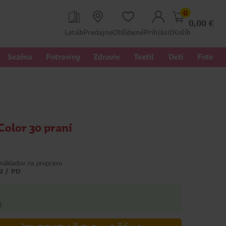
0
0,00
€
Leták
Predajne
Obľúbené
Prihlásiť
Košík
Sezóna
Potraviny
Zdravie
Textil 
Deti
Foto
Color 30 praní
nákladov na prepravu
2 / PD
h