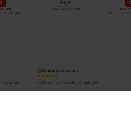
9
20,
99
,32 / PD
Jedn. cena 0,39 / PD
Jedn. c
ní: 11,99 €
(+8%)
Najnižšia cena z
Overený zákazník
m počasí po
s nákupom som spokojný, ďakujem