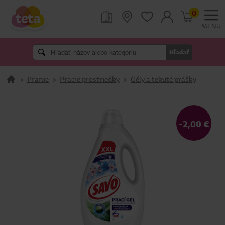
0
MENU
Hľadať
>
Pranie
>
Pracie prostriedky
>
Gély a tekuté prášky
-2,00 €