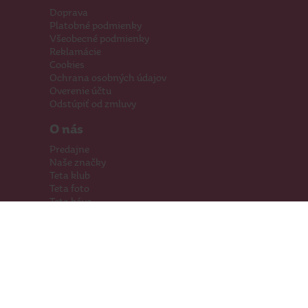
Doprava
Platobné podmienky
Všeobecné podmienky
Reklamácie
Cookies
Ochrana osobných údajov
Overenie účtu
Odstúpiť od zmluvy
O nás
Predajne
Naše značky
Teta klub
Teta foto
Teta káva
Pomáhame
Kariéra
Kontakty
Hľadáme priestory
Darčeková karta
Súťaže
SodaStream