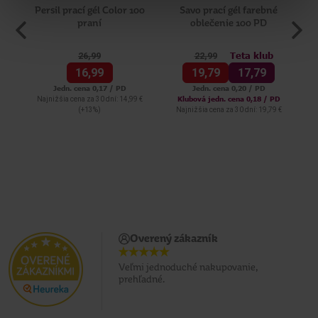
Persil prací gél Color 100
Savo prací gél farebné
praní
oblečenie 100 PD
pr
Teta klub
26,
99
22,
99
16,
99
19,
79
17,
79
Jedn. cena 0,17 / PD
Jedn. cena 0,20 / PD
Klubová jedn. cena 0,18 / PD
Najnižšia cena za 30 dní: 14,99 €
(+13%)
Najnižšia cena za 30 dní: 19,79 €
Overený zákazník
Veľmi jednoduché nakupovanie,
prehľadné.