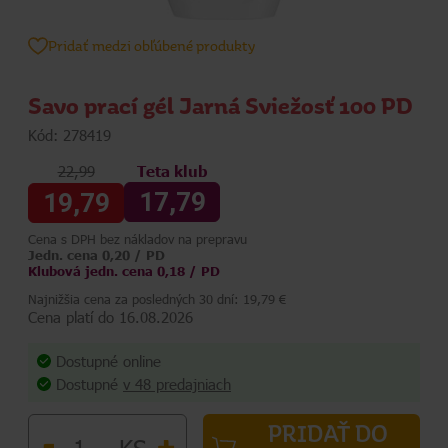
Pridať medzi obľúbené produkty
Savo prací gél Jarná Sviežosť 100 PD
Kód: 278419
22,99
Teta klub
17,79
19,79
Cena s DPH bez nákladov na prepravu
Jedn. cena 0,20 / PD
Klubová jedn. cena 0,18 / PD
Najnižšia cena za posledných 30 dní: 19,79 €
Cena platí do 16.08.2026
Dostupné online
Dostupné
v 48 predajniach
PRIDAŤ DO
-
+
KS