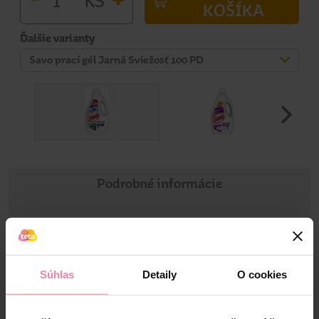
KOŠÍKA
Ďalšie varianty
Savo prací gél Jarná Sviežosť 100 PD
Podrobné informácie
Informácie o výrobku
Savo univerzálny prací gél Jarná Sviežosť na i bielu bielizeň
Súhlas
Detaily
O cookies
sa stará o účinné odstránenie odolných škvŕn a zápachov.
Inovatívne zloženie pracieho gélu obsahujúce 79 %
biorozložiteľných organických zložiek zanechá vašu bielizeň