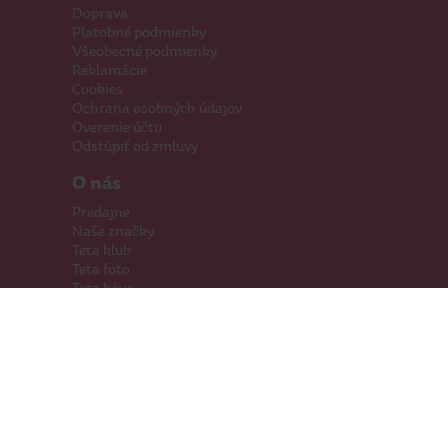
Doprava
Platobné podmienky
Všeobecné podmienky
Reklamácie
Cookies
Ochrana osobných údajov
Overenie účtu
Odstúpiť od zmluvy
O nás
Predajne
Naše značky
Teta klub
Teta foto
Teta káva
Pomáhame
Kariéra
Kontakty
Hľadáme priestory
Darčeková karta
Súťaže
SodaStream