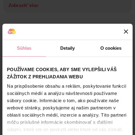
Informácie o značke
Zobraziť viac
Jar prostriedok na umývanie riadu je presne to, na čo sa
môžete vždy spoľahnúť. Je neskutočne účinný voči
mastnote, penivý a koncentrovaný, takže Váš riad bude
zakaždým neskutočne čistý. Objavte širokú ponuku vôní
Bezpečnosť a balenie
umývacích prostriedkov Jar pre dosiahnutie dokonale
čistého riadu po každom umytí. Bohaté skúsenosti s
Zloženie
Súhlas
Detaily
O cookies
umývaním riadu zúročujú aj Jar tablety do umývačky.
Informácie o výrobcovi
Gélové kapsuly kombinujú tekutú a práškovú formu
High-contrast mode
prostriedku na umývanie riadu. Vďaka tomu si poradia aj s
PaG
odolnou mastnotou či zaschnutými zvyškami jedla a váš
POUŽÍVAME COOKIES, ABY SME VYLEPŠILI VÁŠ
Alternatívne produkty
riad zanechajú žiarivo čistý.
ZÁŽITOK Z PREHLIADANIA WEBU
Na prispôsobenie obsahu a reklám, poskytovanie funkcií
NAŠA ZNAČKA
NAŠA ZNAČKA
sociálnych médií a analýzu návštevnosti používame
súbory cookie. Informácie o tom, ako používate naše
webové stránky, poskytujeme aj našim partnerom v
oblasti sociálnych médií, inzercie a analýzy. Títo partneri
môžu príslušné informácie skombinovať s ďalšími
údajmi, ktoré ste im poskytli alebo ktoré od vás získali,