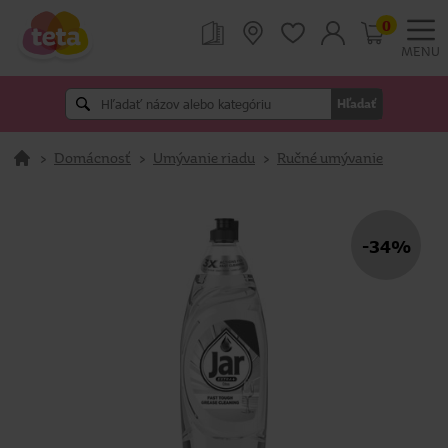
0
MENU
Hľadať
>
Domácnosť
>
Umývanie riadu
>
Ručné umývanie
-34%