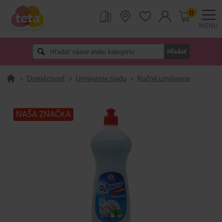
0
MENU
Hľadať
>
Domácnosť
>
Umývanie riadu
>
Ručné umývanie
NAŠA ZNAČKA