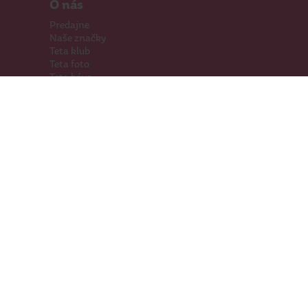
O nás
Predajne
Naše značky
Teta klub
Teta foto
Teta káva
Pomáhame
Kariéra
Kontakty
Hľadáme priestory
Darčeková karta
Súťaže
SodaStream
Sledujte nás
Facebook
Instagram
Youtube
TikTok
Prevádzkovateľ