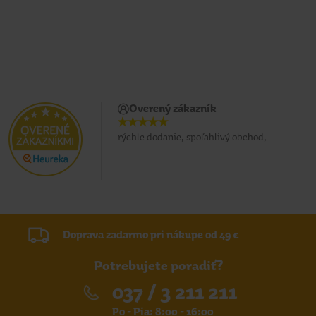
Overený zákazník
rýchle dodanie, spoľahlivý obchod,
Doprava zadarmo pri nákupe od 49 €
Potrebujete poradiť?
037 / 3 211 211
Po - Pia: 8:00 - 16:00