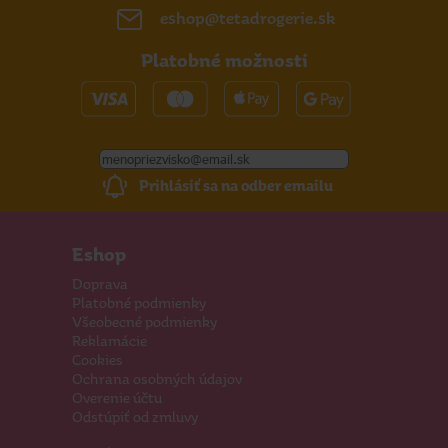
eshop@tetadrogerie.sk
Platobné možnosti
Prihlásiť sa na odber emailu
Eshop
Doprava
Platobné podmienky
Všeobecné podmienky
Reklamácie
Cookies
Ochrana osobných údajov
Overenie účtu
Odstúpiť od zmluvy