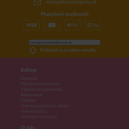
eshop@tetadrogerie.sk
Platobné možnosti
Prihlásiť sa na odber emailu
Eshop
Doprava
Platobné podmienky
Všeobecné podmienky
Reklamácie
Cookies
Ochrana osobných údajov
Overenie účtu
Odstúpiť od zmluvy
O nás