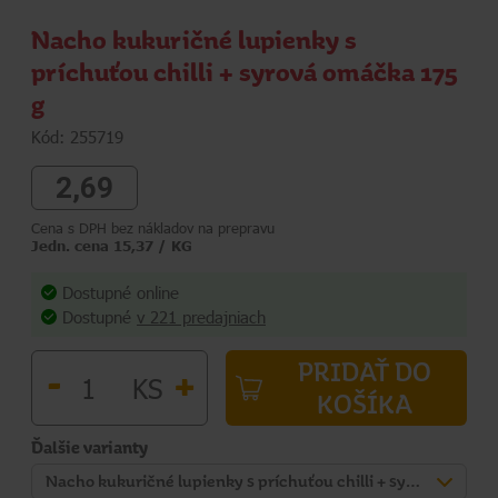
Nacho kukuričné lupienky s
príchuťou chilli + syrová omáčka 175
g
Kód: 255719
2,69
Cena s DPH bez nákladov na prepravu
Jedn. cena 15,37 / KG
Dostupné online
Dostupné
v 221 predajniach
PRIDAŤ DO
-
+
KS
KOŠÍKA
Ďalšie varianty
Nacho kukuričné lupienky s príchuťou chilli + syrová omáčka 175 g