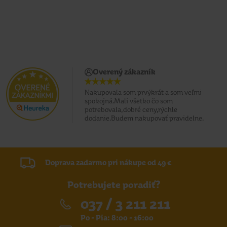
Overený zákazník
Nakupovala som prvýkrát a som veľmi
spokojná.Mali všetko čo som
potrebovala,dobré ceny,rýchle
dodanie.Budem nakupovať pravidelne.
Doprava zadarmo pri nákupe od 49 €
Potrebujete poradiť?
037 / 3 211 211
Po - Pia: 8:00 - 16:00