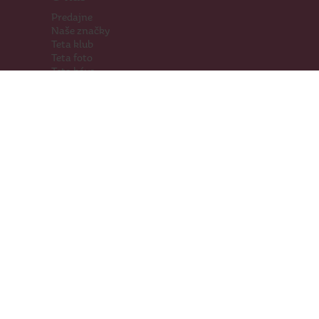
Predajne
Naše značky
Teta klub
Teta foto
Teta káva
Pomáhame
Kariéra
Kontakty
Hľadáme priestory
Darčeková karta
Súťaže
SodaStream
Sledujte nás
Facebook
Instagram
Youtube
TikTok
Prevádzkovateľ