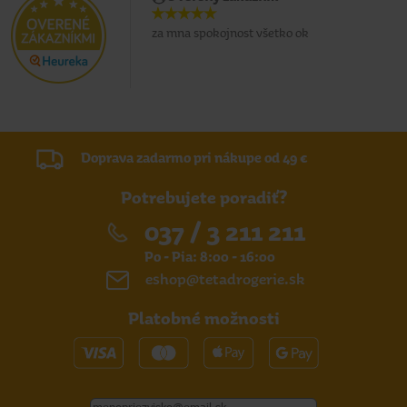
za mna spokojnost všetko ok
Doprava zadarmo pri nákupe od 49 €
Potrebujete poradiť?
037 / 3 211 211
Po - Pia: 8:00 - 16:00
eshop@tetadrogerie.sk
Platobné možnosti