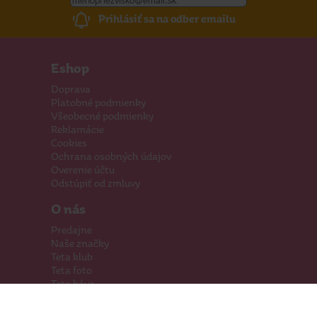
Prihlásiť sa na odber emailu
Eshop
Doprava
Platobné podmienky
Všeobecné podmienky
Reklamácie
Cookies
Ochrana osobných údajov
Overenie účtu
Odstúpiť od zmluvy
O nás
Predajne
Naše značky
Teta klub
Teta foto
Teta káva
Pomáhame
Kariéra