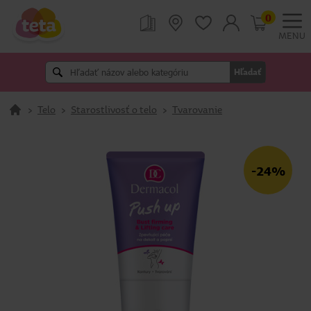
0
MENU
Hľadať
>
Telo
>
Starostlivosť o telo
>
Tvarovanie
-24%