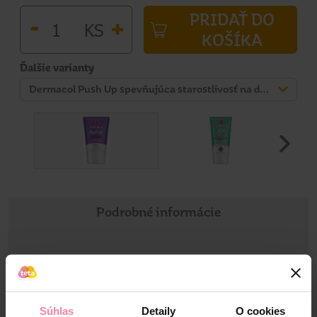
PRIDAŤ DO
-
+
KS
KOŠÍKA
Ďalšie varianty
Dermacol Push Up spevňujúca starostlivosť na dekolt a poprsie 100 ml
Podrobné informácie
Informácie o výrobku
Prípravok na na spevnenie pokožky pŕs a dekoltu. Bohatá
receptúra s extraktom z morských rias a komplexom
Súhlas
Detaily
O cookies