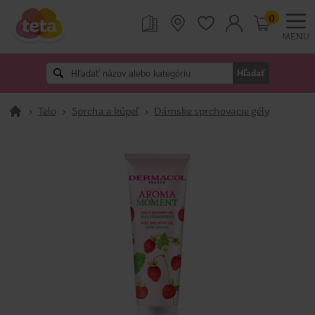
0
MENU
Hľadať
>
Telo
>
Sprcha a kúpeľ
>
Dámske sprchovacie gély