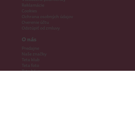
Reklamácie
Cookies
Ochrana osobných údajov
Overenie účtu
Odstúpiť od zmluvy
O nás
Predajne
Naše značky
Teta klub
Teta foto
Teta káva
Pomáhame
Kariéra
Kontakty
Hľadáme priestory
Darčeková karta
Súťaže
SodaStream
Sledujte nás
Facebook