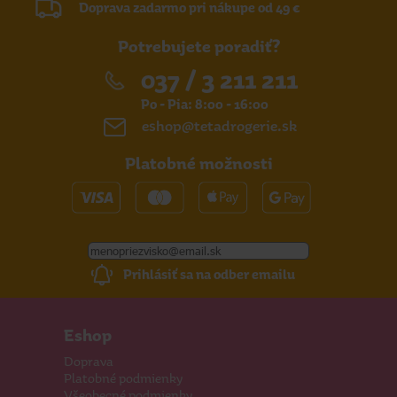
Doprava zadarmo pri nákupe od 49 €
Potrebujete poradiť?
037 / 3 211 211
Po - Pia: 8:00 - 16:00
eshop@tetadrogerie.sk
Platobné možnosti
Prihlásiť sa na odber emailu
Eshop
Doprava
Platobné podmienky
Všeobecné podmienky