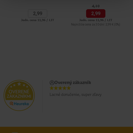
4,
19
2,
99
2,
99
Jedn. cena 11,96 / LIT
Jedn. cena 11,96 / LIT
Najnižšia cena za 30 dní: 2,99 €
(0%)
Najn
Overený zákazník
Lacné doručenie, super zľavy