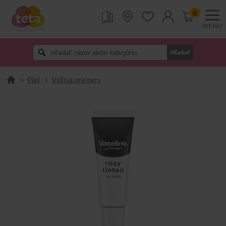
0
MENU
Hľadať
>
Pleť
>
Výživa pre pery