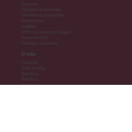
Doprava
Platobné podmienky
Všeobecné podmienky
Reklamácie
Cookies
Ochrana osobných údajov
Overenie účtu
Odstúpiť od zmluvy
O nás
Predajne
Naše značky
Teta klub
Teta foto
Teta káva
Pomáhame
Kariéra
Kontakty
Hľadáme priestory
Darčeková karta
Súťaže
SodaStream