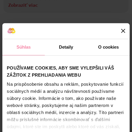
nelepí a dodáva perám prirodzený lesk.
Zobraziť viac
• Hĺbkovo vyživuje pery a chráni ich pred popraskaním
Informácie o výrobcovi
• poskytuje suchým perám okamžitú úľavu
UNI
Bezpečnosť a balenie
Zloženie
Súhlas
Detaily
O cookies
High-contrast mode
POUŽÍVAME COOKIES, ABY SME VYLEPŠILI VÁŠ
Alternatívne produkty
ZÁŽITOK Z PREHLIADANIA WEBU
Na prispôsobenie obsahu a reklám, poskytovanie funkcií
NAŠA ZNAČKA
sociálnych médií a analýzu návštevnosti používame
súbory cookie. Informácie o tom, ako používate naše
webové stránky, poskytujeme aj našim partnerom v
oblasti sociálnych médií, inzercie a analýzy. Títo partneri
môžu príslušné informácie skombinovať s ďalšími
údajmi, ktoré ste im poskytli alebo ktoré od vás získali,