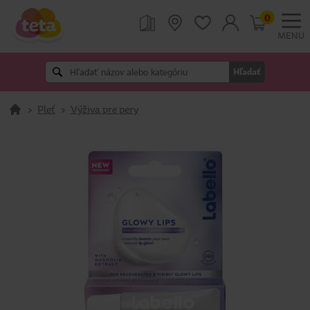
0
MENU
Hľadať
>
Pleť
>
Výživa pre pery