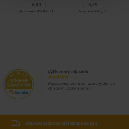
6,
39
5,
49
Jedn. cena 639,00 / LIT
Jedn. cena 5,49 / KS
Overený zákazník
Max.spokojnost hned na druhy den po
objednani dodane super
Doprava zadarmo pri nákupe od 49 €