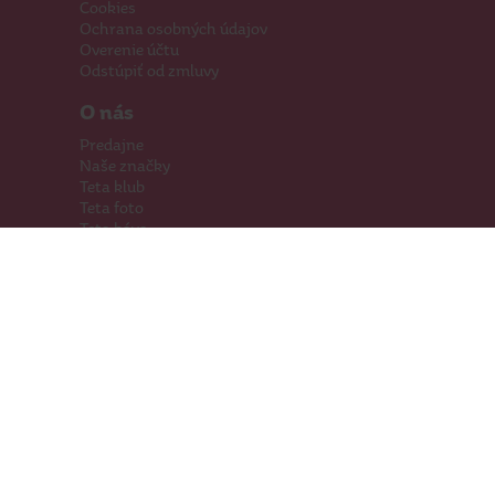
Cookies
Ochrana osobných údajov
Overenie účtu
Odstúpiť od zmluvy
O nás
Predajne
Naše značky
Teta klub
Teta foto
Teta káva
Pomáhame
Kariéra
Kontakty
Hľadáme priestory
Darčeková karta
Súťaže
SodaStream
Sledujte nás
Facebook
Instagram