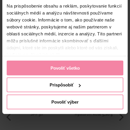
ponúka silné protizápalové a antioxidačné účinky, ktoré pery
NIV
ochránia pred vonkajšími vplyvmi. Hydratačný hyalurón
Na prispôsobenie obsahu a reklám, poskytovanie funkcií
Bezpečnosť a balenie
zabráni strate vody z pier a prispeje k ich plnému vzhľadu.
sociálnych médií a analýzu návštevnosti používame
Nový formát v tube prináša výhody ošetrujúceho balzamu a
súbory cookie. Informácie o tom, ako používate naše
Zloženie
lesku na pery, ktorý zanechá vaše pery žiarivé a vyživené
webové stránky, poskytujeme aj našim partnerom v
až 24 hodín.
High-contrast mode
oblasti sociálnych médií, inzercie a analýzy. Títo partneri
môžu príslušné informácie skombinovať s ďalšími
Alternatívne produkty
údajmi, ktoré ste im poskytli alebo ktoré od vás získali,
keď ste používali ich služby.
Povoliť všetko
Prispôsobiť
Povoliť výber
Labello Glowy Lips Berry
Labello balzam na pery
SPF 30
Hyaluron Rosé 5,20 g