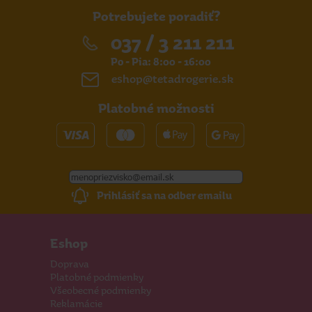
Potrebujete poradiť?
037 / 3 211 211
Po - Pia: 8:00 - 16:00
eshop@tetadrogerie.sk
Platobné možnosti
Prihlásiť sa na odber emailu
Eshop
Doprava
Platobné podmienky
Všeobecné podmienky
Reklamácie