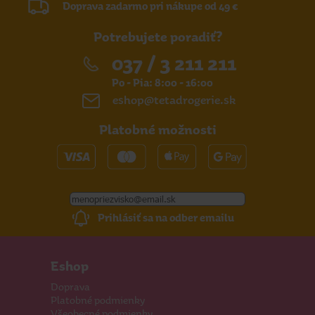
Doprava zadarmo pri nákupe od 49 €
Potrebujete poradiť?
037 / 3 211 211
Po - Pia: 8:00 - 16:00
eshop@tetadrogerie.sk
Platobné možnosti
Prihlásiť sa na odber emailu
Eshop
Doprava
Platobné podmienky
Všeobecné podmienky