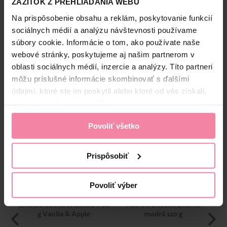
ZÁŽITOK Z PREHLIADANIA WEBU
Na prispôsobenie obsahu a reklám, poskytovanie funkcií
Bezpečnosť a balenie
sociálnych médií a analýzu návštevnosti používame
súbory cookie. Informácie o tom, ako používate naše
Zloženie
webové stránky, poskytujeme aj našim partnerom v
oblasti sociálnych médií, inzercie a analýzy. Títo partneri
High-contrast mode
môžu príslušné informácie skombinovať s ďalšími
údajmi, ktoré ste im poskytli alebo ktoré od vás získali,
Alternatívne produkty
keď ste používali ich služby.
Povoliť všetko
Prispôsobiť
Povoliť výber
Emocio vonná sviečka 2 × 60
Astron Sviečka Želania
Q-
g Vanila & Apple
modrá 120 g