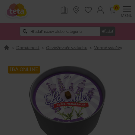
0
MENU
Hľadať
>
Domácnosť
>
Osviežovače vzduchu
>
Vonné sviečky
IBA ONLINE