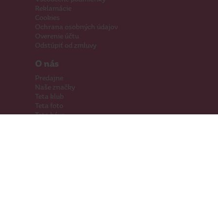
Reklamácie
Cookies
Ochrana osobných údajov
Overenie účtu
Odstúpiť od zmluvy
O nás
Predajne
Naše značky
Teta klub
Teta foto
Teta káva
Pomáhame
Kariéra
Kontakty
Hľadáme priestory
Darčeková karta
Súťaže
SodaStream
Sledujte nás
Facebook