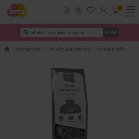
0
MENU
Hľadať
>
Domácnosť
>
Osviežovače vzduchu
>
Vonné sviečky