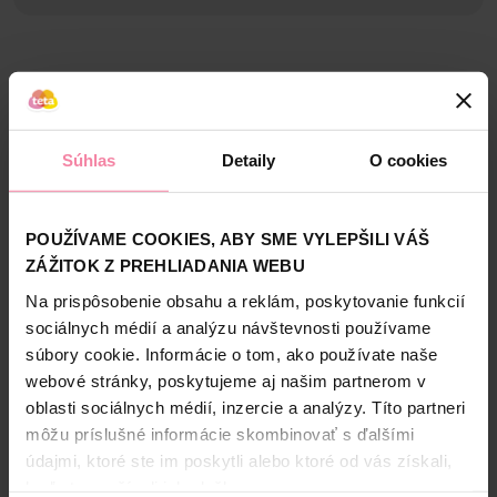
Bezpečnosť a balenie
Zloženie
Súhlas
Detaily
O cookies
High-contrast mode
Alternatívne produkty
POUŽÍVAME COOKIES, ABY SME VYLEPŠILI VÁŠ
ZÁŽITOK Z PREHLIADANIA WEBU
Na prispôsobenie obsahu a reklám, poskytovanie funkcií
NAŠA ZNAČKA
sociálnych médií a analýzu návštevnosti používame
súbory cookie. Informácie o tom, ako používate naše
webové stránky, poskytujeme aj našim partnerom v
oblasti sociálnych médií, inzercie a analýzy. Títo partneri
môžu príslušné informácie skombinovať s ďalšími
údajmi, ktoré ste im poskytli alebo ktoré od vás získali,
Tip Line kozmetické
Allnature Perkarbonát
keď ste používali ich služby.
tampóny 150 ks
sodný 1000 g