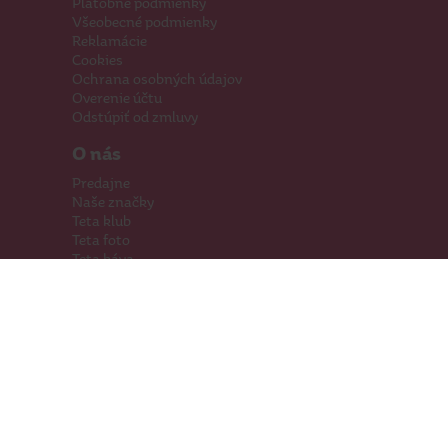
Platobné podmienky
Všeobecné podmienky
Reklamácie
Cookies
Ochrana osobných údajov
Overenie účtu
Odstúpiť od zmluvy
O nás
Predajne
Naše značky
Teta klub
Teta foto
Teta káva
Pomáhame
Kariéra
Kontakty
Hľadáme priestory
Darčeková karta
Súťaže
SodaStream
Sledujte nás