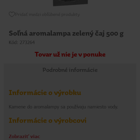
Pridať medzi obľúbené produkty
Soľná aromalampa zelený čaj 500 g
Kód: 273264
Tovar už nie je v ponuke
Podrobné informácie
Informácie o výrobku
Kamene do aromalampy sa používaju namiesto vody.
Informácie o výrobcovi
HRD
Zobraziť viac