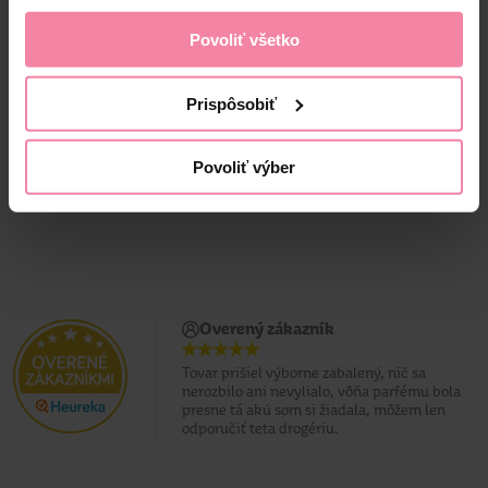
Povoliť všetko
4,
79
1,
59
3,
89
Jedn. cena 0,01 / KS
Jedn. cena 3,89 / KG
Prispôsobiť
Najnižšia cena za 30 dní: 3,89 €
Povoliť výber
Overený zákazník
Tovar prišiel výborne zabalený, nič sa
nerozbilo ani nevylialo, vôňa parfému bola
presne tá akú som si žiadala, môžem len
odporučiť teta drogériu.