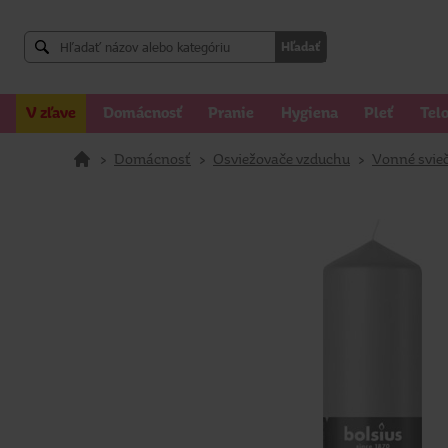
Hľadať
V zľave
Domácnosť
Pranie
Hygiena
Pleť
Tel
>
Domácnosť
>
Osviežovače vzduchu
>
Vonné svie