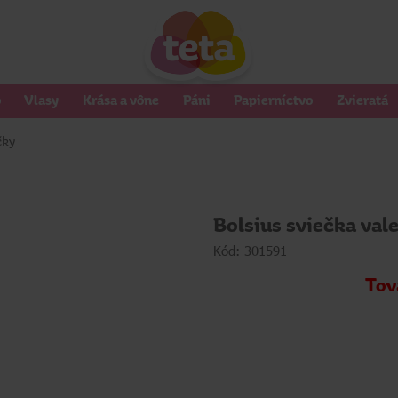
o
Vlasy
Krása a vône
Páni
Papierníctvo
Zvieratá
čky
Bolsius sviečka va
Kód: 301591
Tov