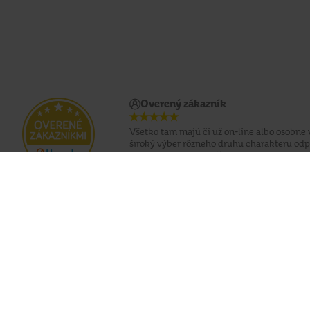
Overený zákazník
Všetko tam majú či už on-line albo osobne 
široký výber rôzneho druhu charakteru o
obchod.Top obchod ;?)
Doprava zadarmo pri nákupe od 49 €
Eshop
O nás
Doprava
Predajne