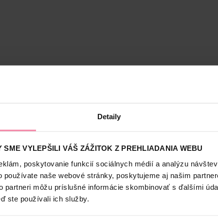
Bezpečnosť a balenie
Detaily
 SME VYLEPŠILI VÁŠ ZÁŽITOK Z PREHLIADANIA WEBU
eho z Európy
eklám, poskytovanie funkcií sociálnych médií a analýzu návšte
o používate naše webové stránky, poskytujeme aj našim partner
to partneri môžu príslušné informácie skombinovať s ďalšími údaj
ď ste používali ich služby.
nou tradíciou. Bolsius sviečky sú starostlivo vyrábané z kvalitných suroví