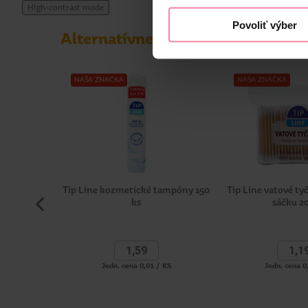
High-contrast mode
používaní rastlinných olejov z Európy: repkového, slne
Povoliť výber
aby naša ekologická stopa bola čo najmenšia!
Alternatívne produkty
Informácie o výrobcovi
NAŠA ZNAČKA
NAŠA ZNAČKA
ZTR
Tip Line kozmetické tampóny 150
Tip Line vatové t
ks
sáčku 2
1,
59
1,
1
Jedn. cena 0,01 / KS
Jedn. cena 0