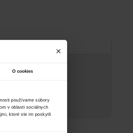
Zloženie
O cookies
vnosti používame súbory
om v oblasti sociálnych
mi, ktoré ste im poskytli
n s ohľadom na planétu. Bolsius je priekopník v