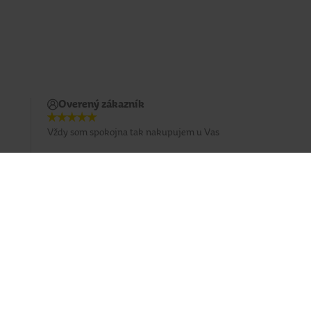
Overený zákazník
Vždy som spokojna tak nakupujem u Vas
Prihlásiť sa na odber emailu
Sledujte nás
Facebook