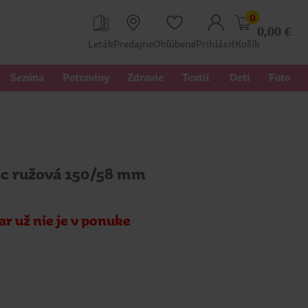
0
0,00
€
Leták
Predajne
Obľúbené
Prihlásiť
Košík
Sezóna
Potraviny
Zdravie
Textil 
Deti
Foto
lec ružová 150/58 mm
ar už nie je v ponuke