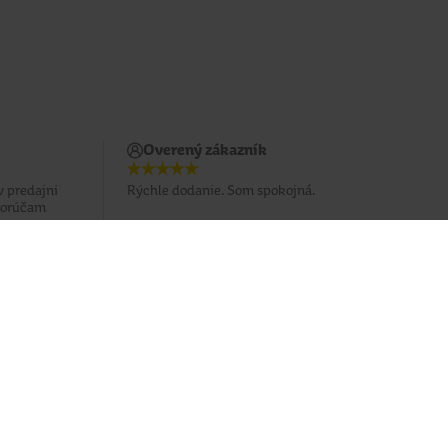
Overený zákazník
v predajni
Rýchle dodanie. Som spokojná.
dporúčam
Potrebujete poradiť?
037 / 3 211 211