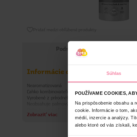
Pridať medzi obľúbené produkty
Podrobné informácie
Informácie o výrobku
Súhlas
Nearomatizovaná
Ľahko kombinovateľná s rôznymi dekoráciami
POUŽÍVAME COOKIES, ABY
Vyrobené z prírodného vegánskeho vosku pochádzajúc
Na prispôsobenie obsahu a r
Neobsahuje palmový olej ani živočíšny tuk
Doba horenia až 42 h
cookie. Informácie o tom, ak
Zobraziť viac
médií, inzercie a analýzy. Tí
Informácie o značke
alebo ktoré od vás získali, ke
Bolsius je výrobca vysoko kvalitných sviečok s vyše 150 roč