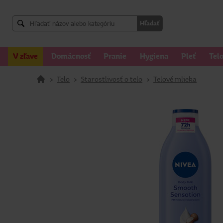
Hľadať
V zľave
Domácnosť
Pranie
Hygiena
Pleť
Tel
>
Telo
>
Starostlivosť o telo
>
Telové mlieka