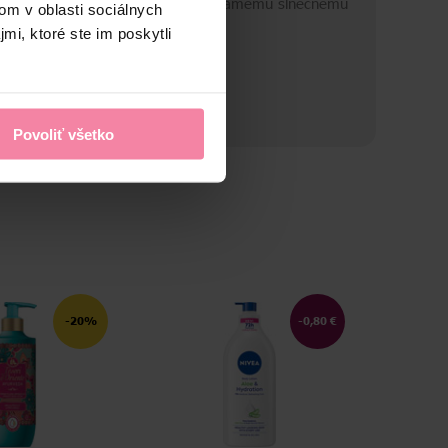
kladujte v suchu a nevystavujte priamemu slnečnému
om v oblasti sociálnych
iareniu a mrazu.
mi, ktoré ste im poskytli
Povoliť všetko
-20%
-0,80 €