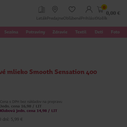
0
0,00
€
Leták
Predajne
Obľúbené
Prihlásiť
Košík
Sezóna
Potraviny
Zdravie
Textil 
Deti
Foto
vé mlieko Smooth Sensation 400
Cena s DPH bez nákladov na prepravu
Jedn. cena 16,98 / LIT
Klubová jedn. cena 14,98 / LIT
 dní: 5,99 €