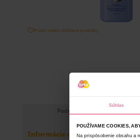
Pridať medzi obľúbené produkty
Súhlas
Podrobné informácie
POUŽÍVAME COOKIES, ABY
Informácie o výrobku
Na prispôsobenie obsahu a r