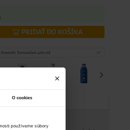
h
PRIDAŤ DO KOŠÍKA
 Smooth Sensation 400 ml
O cookies
Zloženie
kladovanie
vnosti používame súbory