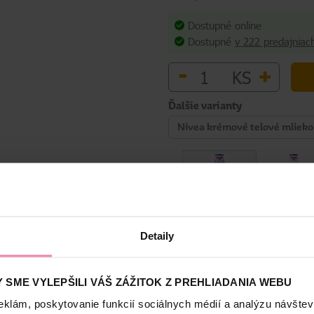
Dostupné online
Dostupné
v 222 predajniac
-
+
KS
Ďalšie varianty
Nivea krémové telové mlieko
Detaily
Bezpečnosť a balenie
 SME VYLEPŠILI VÁŠ ZÁŽITOK Z PREHLIADANIA WEBU
S
eklám, poskytovanie funkcií sociálnych médií a analýzu návšte