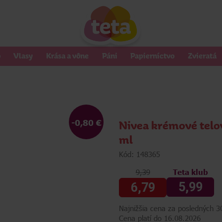
o
Vlasy
Krása a vône
Páni
Papierníctvo
Zvieratá
-0,80 €
Nivea krémové telo
ml
Kód: 148365
9,39
Teta klub
5,99
6,79
Najnižšia cena za posledných 30
Cena platí do 16.08.2026