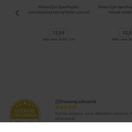
Nivea Q10 Spevňujúci
Nivea Q10 spevňu
remodelačný telový krém 400 ml
telové mlie
12,
59
12,
5
Jedn. cena 31,47 / LIT
Jedn. cena 31
Overený zákazník
Rýchle dodanie, tovar dôkladne zabalený. 
spokojnosť.