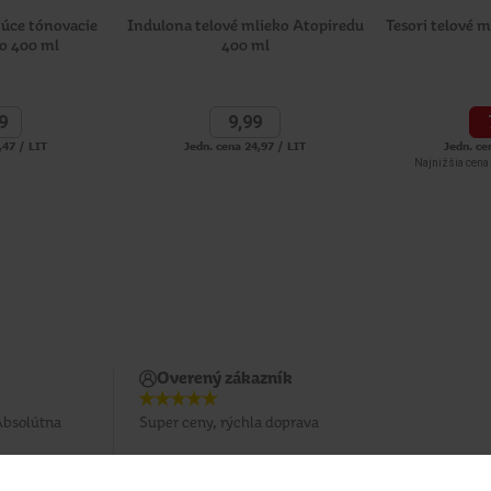
júce tónovacie
Indulona telové mlieko Atopiredu
Tesori telové 
ko 400 ml
400 ml
9
9,
99
,47 / LIT
Jedn. cena 24,97 / LIT
Jedn. ce
Najnižšia cena 
Overený zákazník
Absolútna
Super ceny, rýchla doprava