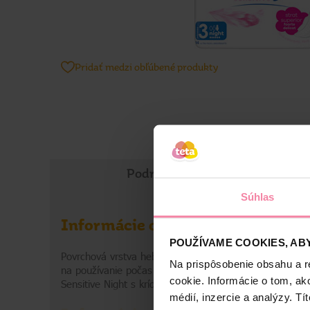
Pridať medzi obľúbené produkty
Podrobné informácie
Súhlas
Informácie o výrobku
POUŽÍVAME COOKIES, ABY
Povrchová vrstva hebká ako bavlna a jemné absorpčné 
Na prispôsobenie obsahu a r
na používanie počas noci. S krídelkami, ktoré poskytu
cookie. Informácie o tom, ak
Sensitive Night s krídelkami (veľkosť 3) sú najlepšie v
médií, inzercie a analýzy. Tí