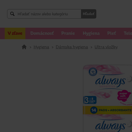
Hľadať
V zľave
Domácnosť
Pranie
Hygiena
Pleť
Tel
>
Hygiena
>
Dámska hygiena
>
Ultra vložky