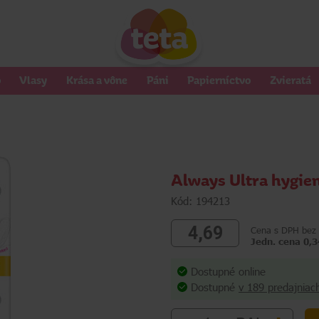
o
Vlasy
Krása a vône
Páni
Papierníctvo
Zvieratá
Always Ultra hygien
Kód: 194213
4,69
Cena s DPH bez 
Jedn. cena 0,3
Dostupné online
Dostupné
v 189 predajniac