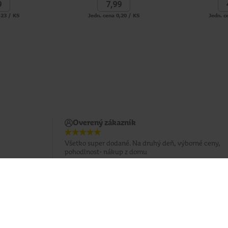
9
7,
99
,23 / KS
Jedn. cena 0,20 / KS
Jedn. c
Overený zákazník
Všetko super dodané. Na druhý deň, výborné ceny,
pohodlnost- nákup z domu