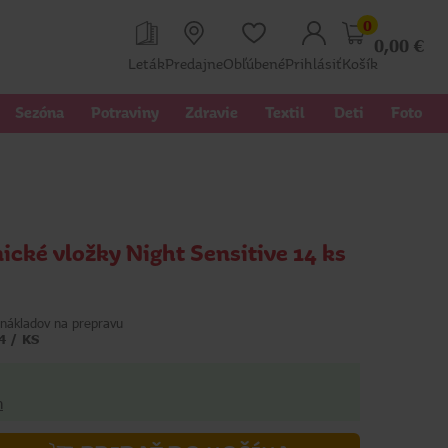
0
0,00
€
Leták
Predajne
Obľúbené
Prihlásiť
Košík
Sezóna
Potraviny
Zdravie
Textil 
Deti
Foto
ické vložky Night Sensitive 14 ks
nákladov na prepravu
4 / KS
h