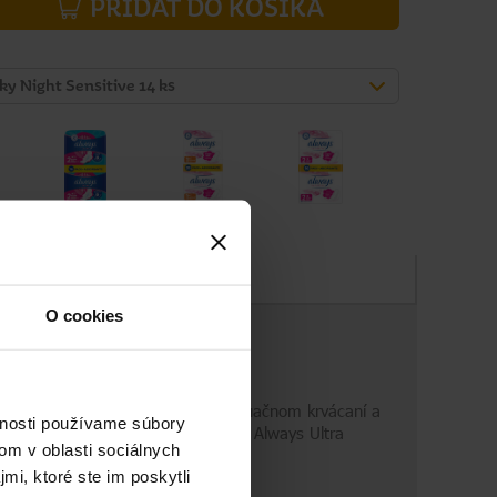
PRIDAŤ DO KOŠÍKA
ky Night Sensitive 14 ks
Zloženie
O cookies
i. Vhodné pri veľmi silnom menštruačnom krvácaní a
vnosti používame súbory
ložku na mieste. Hygienické vložky Always Ultra
om v oblasti sociálnych
mi, ktoré ste im poskytli