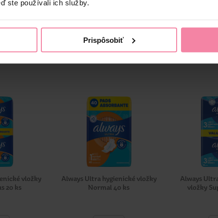
ď ste používali ich služby.
rhnutých tak, aby poskytovali značný komfort a ochranu ženám a di
Prispôsobiť
ienické vložky
Always Ultra hygienické vložky
Always Ultr
s 20 ks
Normal 40 ks
vložky Su