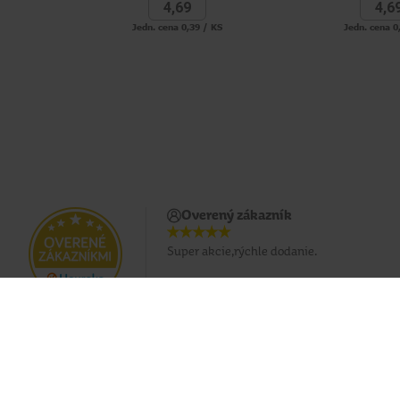
4,
69
4,
6
Jedn. cena 0,39 / KS
Jedn. cena 0
Overený zákazník
Super akcie,rýchle dodanie.
Doprava zadarmo pri nákupe od 49 €