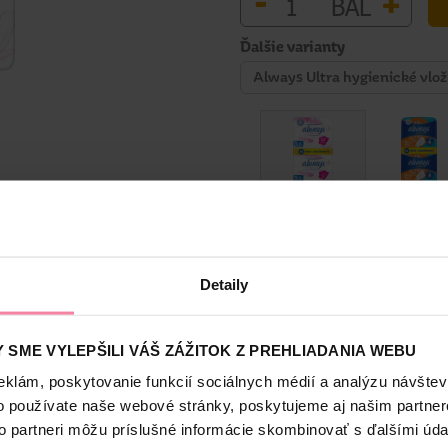
-
+
BAL
Ďalšie varianty
Always Ultra hygienické vlož
Bezpečnosť a balenie
Detaily
 SME VYLEPŠILI VÁŠ ZÁŽITOK Z PREHLIADANIA WEBU
zóny pre vašu jemnú pokožku a vynikajúci pocit pohodlia počas noc
eklám, poskytovanie funkcií sociálnych médií a analýzu návšte
jú dodatočnú ochranu po stranách a pomáhajú udržiavať hygienickú v
o používate naše webové stránky, poskytujeme aj našim partner
ložky Always Sensitive pre pokojné noci.
to partneri môžu príslušné informácie skombinovať s ďalšími údaj