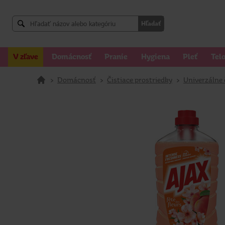
Hľadať
V zľave
Domácnosť
Pranie
Hygiena
Pleť
Tel
>
Domácnosť
>
Čistiace prostriedky
>
Univerzálne 