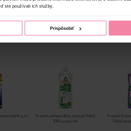
ď ste používali ich služby.
Prispôsobiť
ostriedok 1,2 l
Frosch univerzálny octový čistič
Frosch Ecolo
EKO 1 000 ml
čistič le