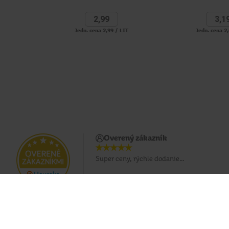
2,
99
3,
1
Jedn. cena 2,99 / LIT
Jedn. cena 2,
Overený zákazník
Super ceny, rýchle dodanie...