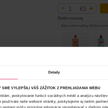
-
+
KS
Ďalšie varianty
Ajax univerzálny čistiaci pr
Bezpečnosť a balenie
Detaily
 SME VYLEPŠILI VÁŠ ZÁŽITOK Z PREHLIADANIA WEBU
eklám, poskytovanie funkcií sociálnych médií a analýzu návšte
ou vôňou zakaždým, keď použijete viacúčelový čistiaci prostriedok Aj
 odstraňuje pachy a zanecháva 24 hodín prirodzenej sviežosti v celo
o používate naše webové stránky, poskytujeme aj našim partner
oradí v okamihu! A je účinný aj v studenej vode!
to partneri môžu príslušné informácie skombinovať s ďalšími údaj