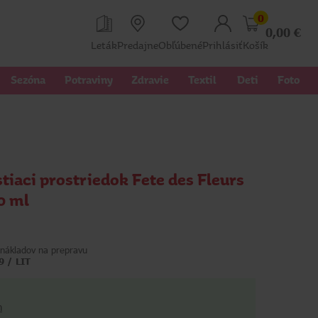
0
0,00
€
Leták
Predajne
Obľúbené
Prihlásiť
Košík
Sezóna
Potraviny
Zdravie
Textil 
Deti
Foto
stiaci prostriedok Fete des Fleurs
0 ml
nákladov na prepravu
9 / LIT
h