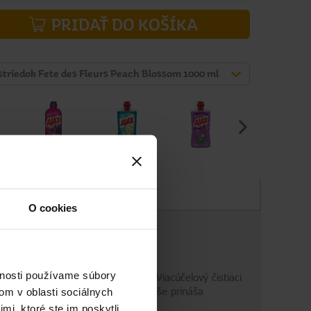
PRIDAŤ DO KOŠÍKA
ostriedok Fete des Fleurs Peach Blossom 1000 ml
Zloženie
O cookies
vnosti používame súbory
ax F?te des Fleurs Peach Blossom. Viacúčelový čistiaci
m vašom dome. Čistič povrchov navyše prináša
om v oblasti sociálnych
mi, ktoré ste im poskytli