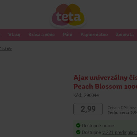
o
Vlasy
Krása a vône
Páni
Papierníctvo
Zvieratá
čističe
Ajax univerzálny či
Peach Blossom 100
Kód: 290044
2,99
Cena s DPH bez 
Jedn. cena 2,9
Dostupné online
Dostupné
v 221 predajniac