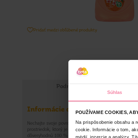
Pridať medzi obľúbené produkty
Podrobné informácie
Súhlas
Informácie o výrobku
POUŽÍVAME COOKIES, ABY
Na prispôsobenie obsahu a r
Nechajte svoje povrchy žiarivo čisté, lesklé a so sviež
prostriedok, ktorý je vyrobený z prírodných výťažkov,
cookie. Informácie o tom, ak
dôveryhodnú 100 % čistiacu silu Ajaxu a so špinou si p
médií, inzercie a analýzy. Tí