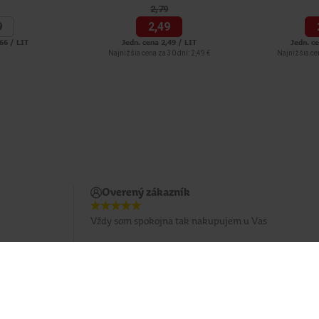
2,
79
9
2,
49
66 / LIT
Jedn. cena 2,49 / LIT
Jedn. c
Najnižšia cena za 30 dní: 2,49 €
Najnižšia cen
Overený zákazník
Vždy som spokojna tak nakupujem u Vas