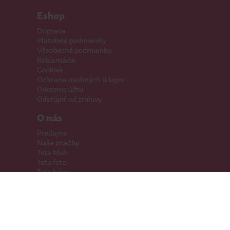
Eshop
Doprava
Platobné podmienky
Všeobecné podmienky
Reklamácie
Cookies
Ochrana osobných údajov
Overenie účtu
Odstúpiť od zmluvy
O nás
Predajne
Naše značky
Teta klub
Teta foto
Teta káva
Pomáhame
Kariéra
Kontakty
Hľadáme priestory
Darčeková karta