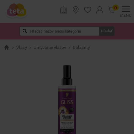
0
MENU
Hľadať
>
Vlasy
>
Umývanie vlasov
>
Balzamy