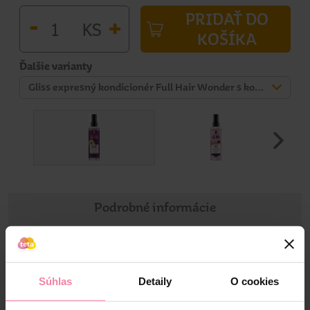
PRIDAŤ DO
-
+
KS
KOŠÍKA
Ďalšie varianty
Gliss expresný kondicionér Full Hair Wonder s kofeínom pre krehké a slabé vlasy 200 ml
Podrobné informácie
Informácie o výrobku
Súhlas
Detaily
O cookies
Trápia vás krehké a slabé vlasy? Bezoplachový kondicionér
v spreji Schwarzkopf Gliss Full Hair Wonder kombinuje