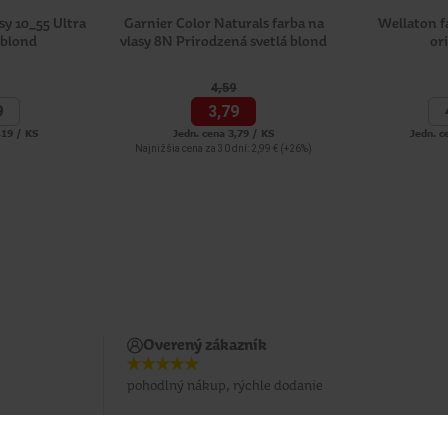
sy 10_55 Ultra
Garnier Color Naturals farba na
Wellaton f
 blond
vlasy 8N Prirodzená svetlá blond
or
4,
59
9
3,
79
,19 / KS
Jedn. cena 3,79 / KS
Jedn. c
Najnižšia cena za 30 dní: 2,99 €
(+26%)
Overený zákazník
pohodlný nákup, rýchle dodanie