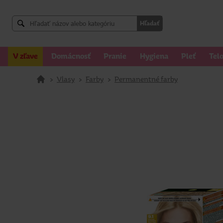
Hľadať
V zľave
Domácnosť
Pranie
Hygiena
Pleť
Tel
>
Vlasy
>
Farby
>
Permanentné farby