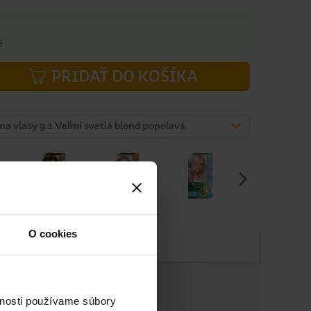
h
PRIDAŤ DO KOŠÍKA
na vlasy 9.1 Veľmi svetlá blond popolavá
O cookies
Zloženie
vnosti používame súbory