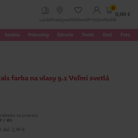
0
0,00
€
Leták
Predajne
Obľúbené
Prihlásiť
Košík
Sezóna
Potraviny
Zdravie
Textil 
Deti
Foto
als farba na vlasy 9.1 Veľmi svetlá
nákladov na prepravu
9 / KS
 dní: 2,99 €