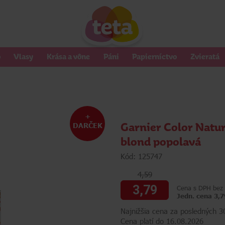
o
Vlasy
Krása a vône
Páni
Papierníctvo
Zvieratá
+
DARČEK
Garnier Color Natur
blond popolavá
Kód: 125747
4,59
3,79
Cena s DPH bez 
Jedn. cena 3,7
Najnižšia cena za posledných 30
Cena platí do 16.08.2026