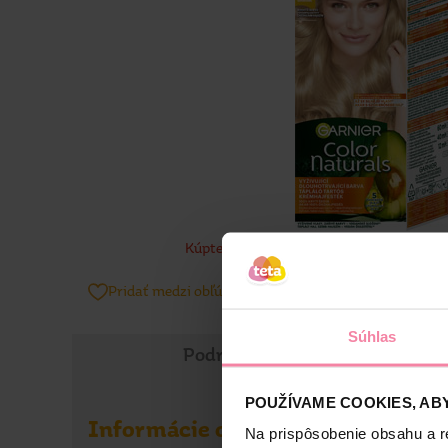
Kúpte 2 výrobky a získate darček Garnier
Pridať medzi obľúbené produkty
Súhlas
Podrobné informácie
POUŽÍVAME COOKIES, ABY
Informácie o výrobku
Na prispôsobenie obsahu a r