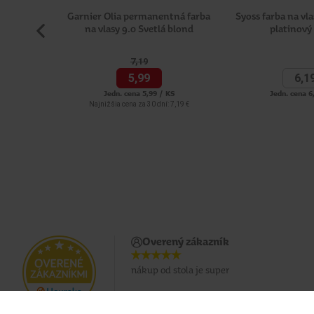
Garnier Olia permanentná farba
Syoss farba na vla
na vlasy 9.0 Svetlá blond
platinový
7,
19
5,
99
6,
1
Jedn. cena 5,99 / KS
Jedn. cena 6
Najnižšia cena za 30 dní: 7,19 €
Overený zákazník
nákup od stola je super