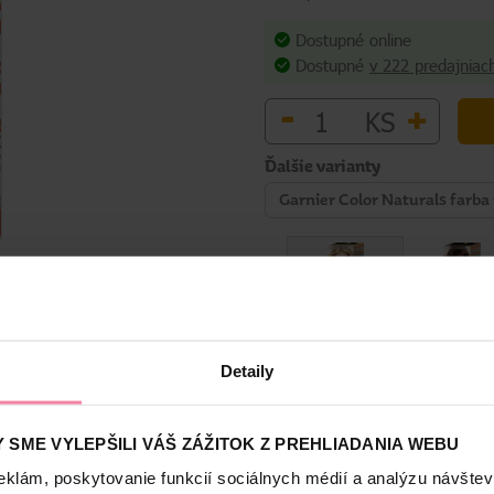
Dostupné online
Dostupné
v 222 predajniac
-
+
KS
Ďalšie varianty
Garnier Color Naturals farba 
 kľúčenka zajačik
Detaily
Bezpečnosť a balenie
 SME VYLEPŠILI VÁŠ ZÁŽITOK Z PREHLIADANIA WEBU
eklám, poskytovanie funkcií sociálnych médií a analýzu návšte