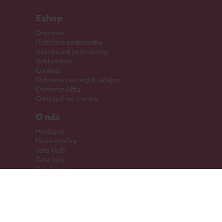
Eshop
Doprava
Platobné podmienky
Všeobecné podmienky
Reklamácie
Cookies
Ochrana osobných údajov
Overenie účtu
Odstúpiť od zmluvy
O nás
Predajne
Naše značky
Teta klub
Teta foto
Teta káva
Pomáhame
Kariéra
Kontakty
Hľadáme priestory
Darčeková karta