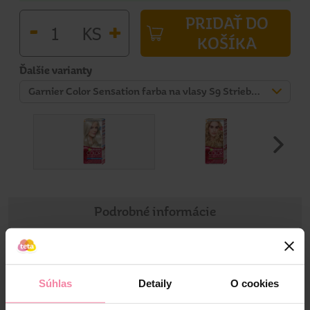
PRIDAŤ DO
-
+
KS
KOŠÍKA
Ďalšie varianty
Garnier Color Sensation farba na vlasy S9 Strieborná blond
Podrobné informácie
Informácie o výrobku
Súhlas
Detaily
O cookies
Ošetrujúca permanentná farba na vlasy. Špeciálne zloženie
obsahuje intenzívne pigmenty ktoré odrážajú svetlo a