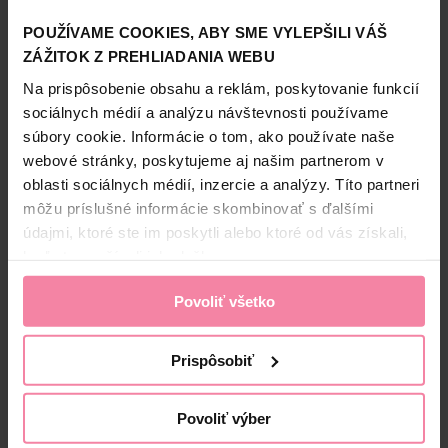
zvýrazní vlasy jasnými odleskami. Farba je pôsobivá
POUŽÍVAME COOKIES, ABY SME VYLEPŠILI VÁŠ
precízna a dlhotrvajúca. 100% kryje šediny. V zložení
nájdete perleť ktorá odráža svetelné lúče a žiarivo sa
ZÁŽITOK Z PREHLIADANIA WEBU
Zobraziť viac
leskne. Kvetinové oleje ju hydratujú. Jemná kvetinová vôňa
Na prispôsobenie obsahu a reklám, poskytovanie funkcií
robí z farbenia vlasov pôžitok pre zmysly
Informácie o výrobcovi
sociálnych médií a analýzu návštevnosti používame
súbory cookie. Informácie o tom, ako používate naše
LOR
webové stránky, poskytujeme aj našim partnerom v
Bezpečnosť a balenie
oblasti sociálnych médií, inzercie a analýzy. Títo partneri
môžu príslušné informácie skombinovať s ďalšími
Zloženie
údajmi, ktoré ste im poskytli alebo ktoré od vás získali,
High-contrast mode
keď ste používali ich služby.
Alternatívne produkty
Povoliť všetko
+
Prispôsobiť
DARČEK
Povoliť výber