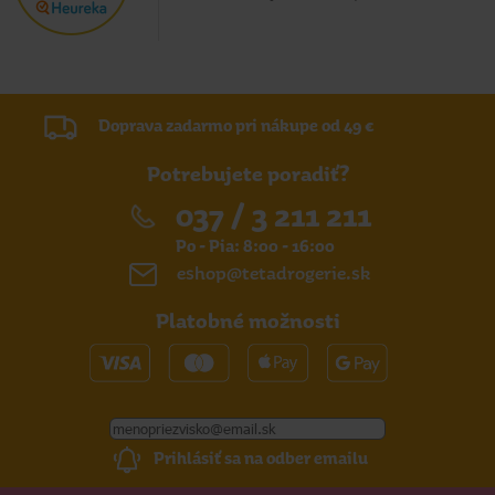
Doprava zadarmo pri nákupe od 49 €
Potrebujete poradiť?
037 / 3 211 211
Po - Pia: 8:00 - 16:00
eshop@tetadrogerie.sk
Platobné možnosti
Prihlásiť sa na odber emailu