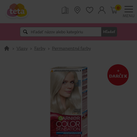
0
MENU
Hľadať
>
Vlasy
>
Farby
>
Permanentné farby
+
DARČEK