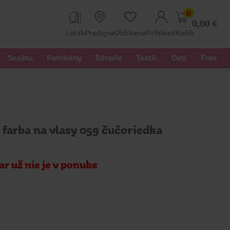
0
0,00
€
Leták
Predajne
Obľúbené
Prihlásiť
Košík
Sezóna
Potraviny
Zdravie
Textil 
Deti
Foto
 farba na vlasy 059 čučoriedka
ar už nie je v ponuke