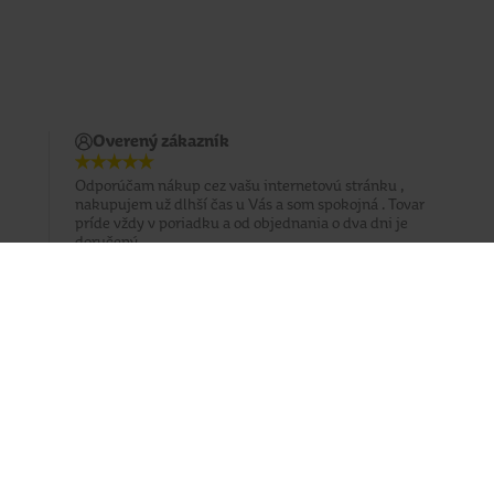
Overený zákazník
Odporúčam nákup cez vašu internetovú stránku ,
nakupujem už dlhší čas u Vás a som spokojná . Tovar
príde vždy v poriadku a od objednania o dva dni je
doručený .
Prihlásiť sa na odber emailu
Sledujte nás
Facebook