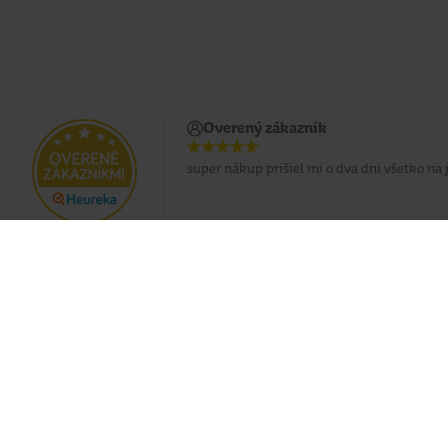
Overený zákazník
super nákup prišiel mi o dva dni všetko na
Doprava zadarmo pri nákupe od 49 €
Eshop
O nás
Doprava
Predajne