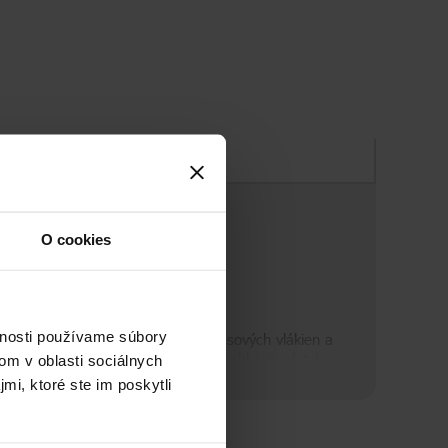
Zloženie
O cookies
vnosti používame súbory
tivuje farebné pigmenty v jadre vlasových vlákien a
vne sa o ne stará a zanecháva ich hebké na dotyk.
om v oblasti sociálnych
mi, ktoré ste im poskytli