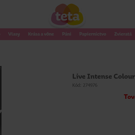
o
Vlasy
Krása a vône
Páni
Papierníctvo
Zvieratá
Live Intense Colour
Kód: 274976
Tov