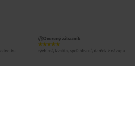
Overený zákazník
 jednotku
rýchlosť, kvalita, spoľahlivosť, darček k nákupu
Potrebujete poradiť?
037 / 3 211 211