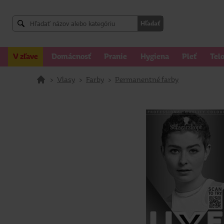
Hľadať
V zľave
Domácnosť
Pranie
Hygiena
Pleť
Tel
>
Vlasy
>
Farby
>
Permanentné farby