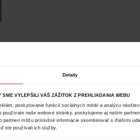
Bezpečnosť a balenie
Detaily
ály závratných odtieňov.
 SME VYLEPŠILI VÁŠ ZÁŽITOK Z PREHLIADANIA WEBU
eklám, poskytovanie funkcií sociálnych médií a analýzu návšte
mi výsledkami, krásnym leskom a efektom proti vyblednutiu. Sérum ak
 s vitamínovým komplexom a olejom vyživuje vlasy po farbení, intenzí
o používate naše webové stránky, poskytujeme aj našim partner
to partneri môžu príslušné informácie skombinovať s ďalšími údaj
ra. Vhodné pre všetky typy vlasov.
ď ste používali ich služby.