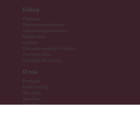
Eshop
Doprava
Platobné podmienky
Všeobecné podmienky
Reklamácie
Cookies
Ochrana osobných údajov
Overenie účtu
Odstúpiť od zmluvy
O nás
Predajne
Naše značky
Teta klub
Teta foto
Teta káva
Pomáhame
Kariéra
Kontakty
Hľadáme priestory
Darčeková karta