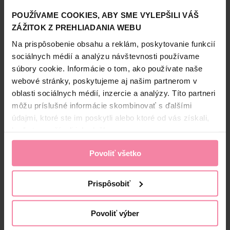
Receptúra s vysoko intenzívnymi farebnými pigmentami
POUŽÍVAME COOKIES, ABY SME VYLEPŠILI VÁŠ
prenikne hlboko do vlasov a ochráni ich farbu pred
ZÁŽITOK Z PREHLIADANIA WEBU
Zobraziť viac
vyblednutím.
Na prispôsobenie obsahu a reklám, poskytovanie funkcií
Dlhotrvajúca intenzita farby počas niekoľkých týždňov a
Informácie o výrobcovi
100% krytie šedín.
sociálnych médií a analýzu návštevnosti používame
Receptúra a ošetrujúca maska spolu s trojitým systémom
súbory cookie. Informácie o tom, ako používate naše
HEK
starostlivosti - keratín, pantenol a nutričný olej - sa starajú
webové stránky, poskytujeme aj našim partnerom v
Bezpečnosť a balenie
o Vaše vlasy.
oblasti sociálnych médií, inzercie a analýzy. Títo partneri
Zloženie
môžu príslušné informácie skombinovať s ďalšími
Palette zosilňuje, zjemňuje a chráni vlasy pre nádhernú
dlhotrvajúcu farbu.
údajmi, ktoré ste im poskytli alebo ktoré od vás získali,
High-contrast mode
keď ste používali ich služby.
Alternatívne produkty
Povoliť všetko
-32%
-0,70 €
Prispôsobiť
Povoliť výber