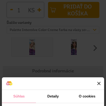
PRIDAŤ DO
-
+
KS
KOŠÍKA
Ďalšie varianty
Palette Intensive Color Creme farba na vlasy 10-2 (A10) - Zvlášť popolavoplavý
Podrobné informácie
Informácie o výrobku
Súhlas
Detaily
O cookies
Dlhotrvajúca a intenzívna farba extra starostlivosť počas
farbenia a po farbení