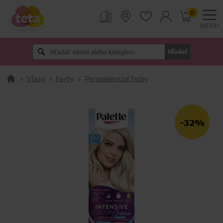
0
MENU
Hľadať
>
Vlasy
>
Farby
>
Permanentné farby
-32%