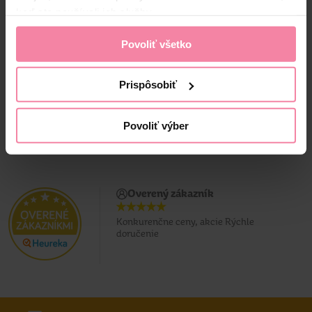
keď ste používali ich služby.
7,
99
6,
19
6,
49
Povoliť všetko
Jedn. cena 6,19 / KS
Jedn. cena 6,49 / KS
Najnižšia cena za 30 dní: 5,99 €
(+8%)
Prispôsobiť
Povoliť výber
Overený zákazník
Konkurenčne ceny, akcie Rýchle
doručenie