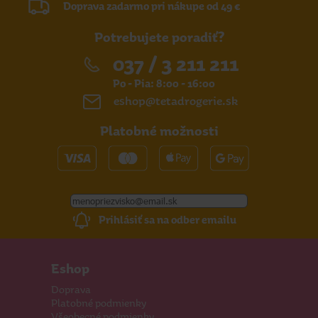
Doprava zadarmo pri nákupe od 49 €
Potrebujete poradiť?
037 / 3 211 211
Po - Pia: 8:00 - 16:00
eshop@tetadrogerie.sk
Platobné možnosti
Prihlásiť sa na odber emailu
Eshop
Doprava
Platobné podmienky
Všeobecné podmienky