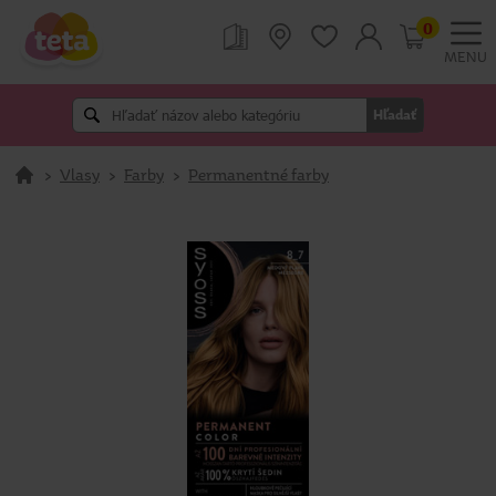
0
MENU
Hľadať
>
Vlasy
>
Farby
>
Permanentné farby