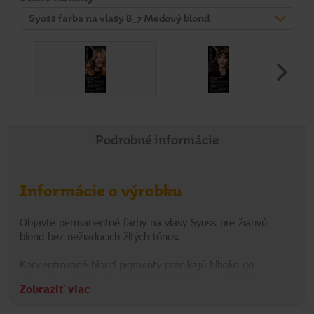
Syoss farba na vlasy 8_7 Medový blond
Podrobné informácie
Informácie o výrobku
Objavte permanentné farby na vlasy Syoss pre žiarivú
blond bez nežiaducich žltých tónov.
Koncentrované blond pigmenty prenikajú hlboko do
vlasového vlákna, neutralizujú žlté tóny a poskytujú
Zobraziť viac
profesionálne krytie šedín. Profesionálny systém proti
poškodeniu obnovuje poškodené vlasové väzby, vyhladzuje
Informácie o výrobcovi