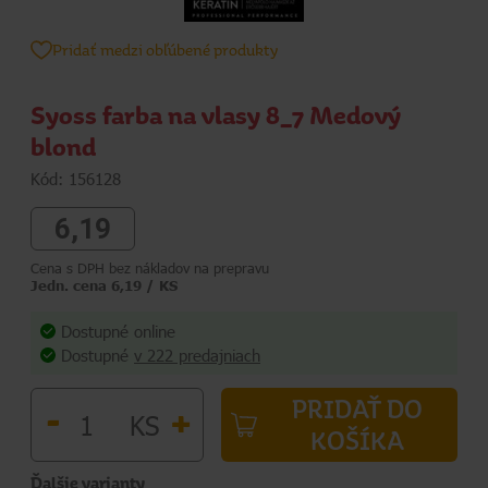
Pridať medzi obľúbené produkty
Syoss farba na vlasy 8_7 Medový
blond
Kód: 156128
6,19
Cena s DPH bez nákladov na prepravu
Jedn. cena 6,19 / KS
Dostupné online
Dostupné
v 222 predajniach
PRIDAŤ DO
-
+
KS
KOŠÍKA
Ďalšie varianty