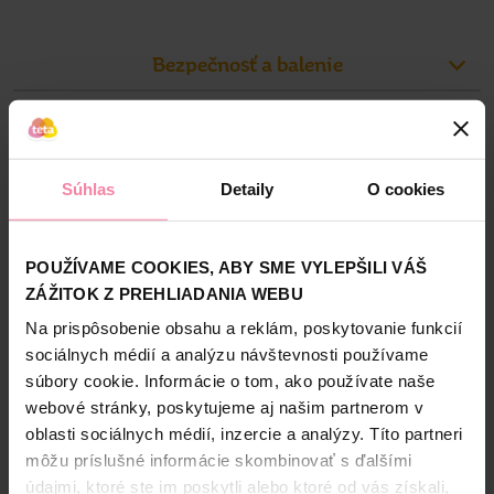
povrch vlasu a zlepšuje tak viditeľnú kvalitu* vlasov, ktorú
môžete cítiť na dotyk.
HEK
Tento odtieň je vhodný pre svetlo plavé až stredne plavé
Bezpečnosť a balenie
vlasy, vhodný až pre stredne prešedivené vlasy.
Zloženie
*v porovnaní s neošetrenými vlasmi
High-contrast mode
- až o 80 % menej lámavosti vlasov (v porovnaní s
Súhlas
Detaily
O cookies
Alternatívne produkty
neošetrenými vlasmi)
- viditeľné zlepšenie kvality vlasov (v porovnaní s
neošetrenými vlasmi)
POUŽÍVAME COOKIES, ABY SME VYLEPŠILI VÁŠ
- profesionálne krytie šedín
ZÁŽITOK Z PREHLIADANIA WEBU
- presná aplikácia bez stekania
Na prispôsobenie obsahu a reklám, poskytovanie funkcií
sociálnych médií a analýzu návštevnosti používame
súbory cookie. Informácie o tom, ako používate naše
webové stránky, poskytujeme aj našim partnerom v
oblasti sociálnych médií, inzercie a analýzy. Títo partneri
Syoss farba na vlasy 10_55
Syoss Oleo Intense farba na
Ga
môžu príslušné informácie skombinovať s ďalšími
Ultra platinový blond
vlasy 5-92 Žiarivo červený
údajmi, ktoré ste im poskytli alebo ktoré od vás získali,