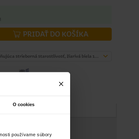
h
PRIDAŤ DO KOŠÍKA
L'Oréal Paris Cool Silver posilňujúca strieborná starostlivosť, žiarivá biela 114 ml
O cookies
Zloženie
vnosti používame súbory