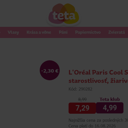
o
Vlasy
Krása a vône
Páni
Papierníctvo
Zvieratá
-2,30 €
L'Oréal Paris Cool 
starostlivosť, žiari
Kód: 290282
8,99
Teta klub
4,99
7,29
Najnižšia cena za posledných 30
Cena platí do 16.08.2026