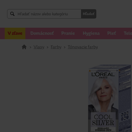
Hľadať
V zľave
Domácnosť
Pranie
Hygiena
Pleť
Tel
>
Vlasy
>
Farby
>
Tónovacie farby