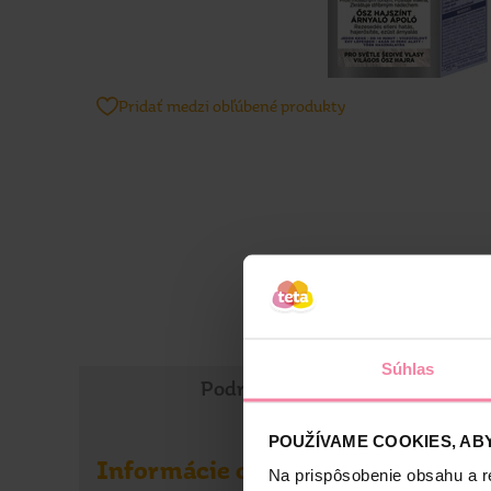
Pridať medzi obľúbené produkty
Súhlas
Podrobné informácie
POUŽÍVAME COOKIES, ABY
Informácie o výrobku
Na prispôsobenie obsahu a r