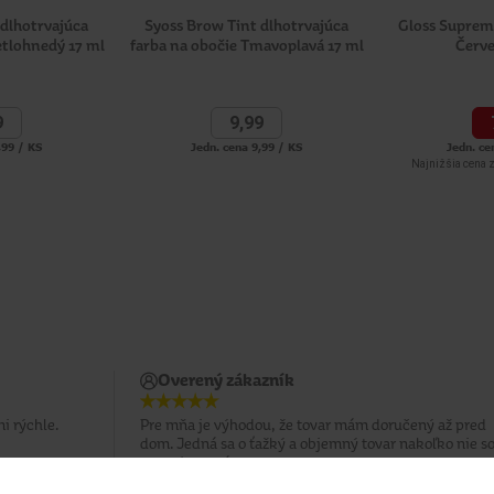
 dlhotrvajúca
Syoss Brow Tint dlhotrvajúca
Gloss Supreme
etlohnedý 17 ml
farba na obočie Tmavoplavá 17 ml
Červe
9
9,
99
,99 / KS
Jedn. cena 9,99 / KS
Jedn. ce
Najnižšia cena z
Overený zákazník
i rýchle.
Pre mňa je výhodou, že tovar mám doručený až pred
dom. Jedná sa o ťažký a objemný tovar nakoľko nie 
motorizovaná.