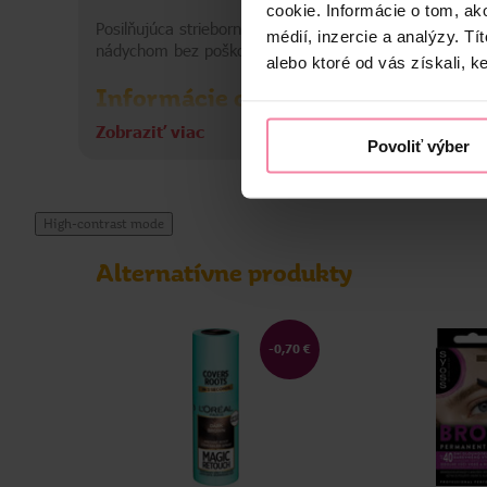
cookie. Informácie o tom, ak
Posilňujúca strieborná starostlivosť zdokonaľuje prirod
médií, inzercie a analýzy. Tí
nádychom bez poškodenia vlasov. Obsahuje ceramidy na 
alebo ktoré od vás získali, ke
Informácie o výrobcovi
Zobraziť viac
LOR
Povoliť výber
High-contrast mode
Alternatívne produkty
-0,70 €