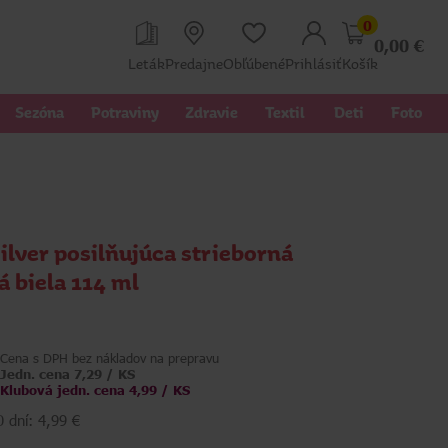
0
0,00
€
Leták
Predajne
Obľúbené
Prihlásiť
Košík
Sezóna
Potraviny
Zdravie
Textil 
Deti
Foto
Silver posilňujúca strieborná
vá biela 114 ml
Cena s DPH bez nákladov na prepravu
Jedn. cena 7,29 / KS
Klubová jedn. cena 4,99 / KS
 dní: 4,99 €