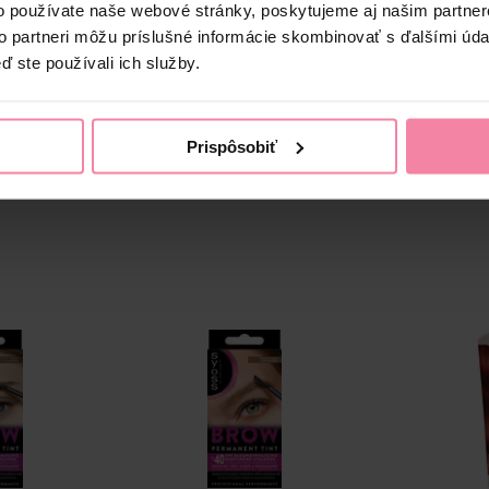
o používate naše webové stránky, poskytujeme aj našim partner
zenú šedivú farbu. Zloženie s chladnými tónmi neutralizuje žlté podtó
to partneri môžu príslušné informácie skombinovať s ďalšími údaj
posilnenie vlasového vlákna pre zdravšie vyzerajúce vlasy plné živo
ď ste používali ich služby.
Prispôsobiť