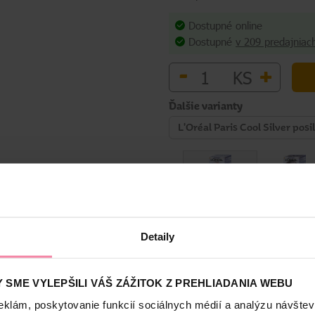
Dostupné online
Dostupné
v 209 predajniac
-
+
KS
Ďalšie varianty
Detaily
Bezpečnosť a balenie
 SME VYLEPŠILI VÁŠ ZÁŽITOK Z PREHLIADANIA WEBU
eklám, poskytovanie funkcií sociálnych médií a analýzu návšte