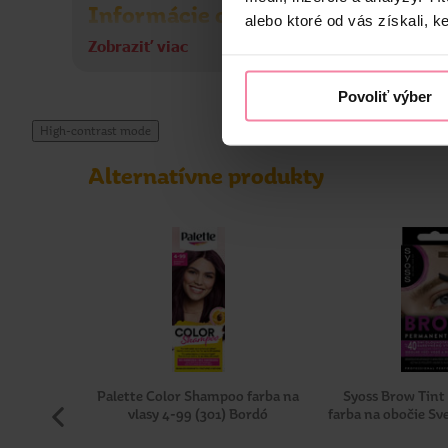
Informácie o výrobcovi
alebo ktoré od vás získali, ke
Zobraziť viac
HEK
Povoliť výber
High-contrast mode
Alternatívne produkty
Palette Color Shampoo farba na
Syoss Brow Tint
vlasy 4-99 (301) Bordó
farba na obočie Sv