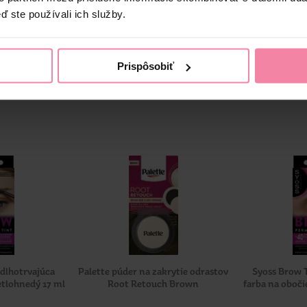
ď ste používali ich služby.
Prispôsobiť
 dlhotrvajúca
Palette púder na zakrytie odrastov
Syoss Brow T
etlohnedý 17 ml
Root Retouch Brown
farba na oboči