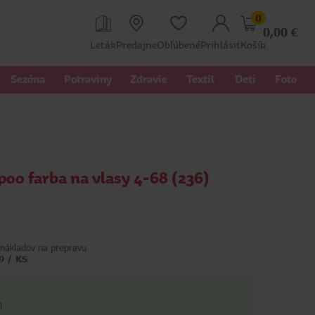
0
0,00
€
Leták
Predajne
Obľúbené
Prihlásiť
Košík
Sezóna
Potraviny
Zdravie
Textil 
Deti
Foto
oo farba na vlasy 4-68 (236)
nákladov na prepravu
9 / KS
h