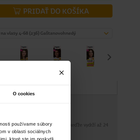
PRIDAŤ DO KOŠÍKA
 na vlasy 4-68 (236) Gaštanovohnedý
Zloženie
O cookies
vnosti používame súbory
o lesku, takže ju znovu vyskúšam, keďže vydrží až 24
om v oblasti sociálnych
mi, ktoré ste im poskytli