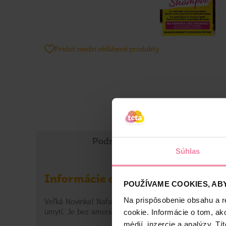
Pridať medzi obľúbené produkty
Podrobné informácie
Súhlas
Informácie o výrobku
POUŽÍVAME COOKIES, ABY
Na prispôsobenie obsahu a r
Veľká Novinka! Nafarbila som si vlasy farbou Palette 
umytí. Je bez amoniaku, obsahuje arganový olej a prek
cookie. Informácie o tom, ak
médií, inzercie a analýzy. Tí