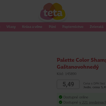
o
Vlasy
Krása a vône
Páni
Papierníctvo
Zvieratá
Palette Color Shamp
Gaštanovohnedý
Kód: 145890
5,49
Cena s DPH bez 
Jedn. cena 5,4
Dostupné online
Dostupné
v 221 predajniac