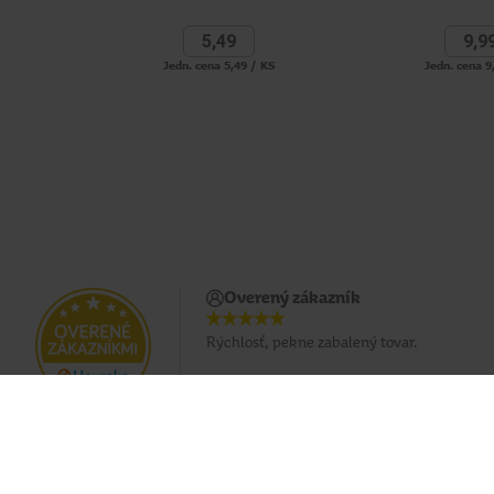
5,
49
9,
9
Jedn. cena 5,49 / KS
Jedn. cena 9
Overený zákazník
Rýchlosť, pekne zabalený tovar.