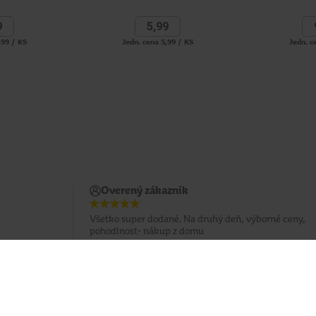
9
5,
99
,99 / KS
Jedn. cena 5,99 / KS
Jedn. c
Overený zákazník
Všetko super dodané. Na druhý deň, výborné ceny,
pohodlnost- nákup z domu