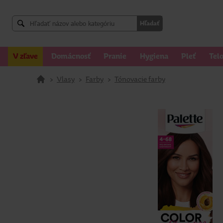
Hľadať
V zľave
Domácnosť
Pranie
Hygiena
Pleť
Tel
>
Vlasy
>
Farby
>
Tónovacie farby