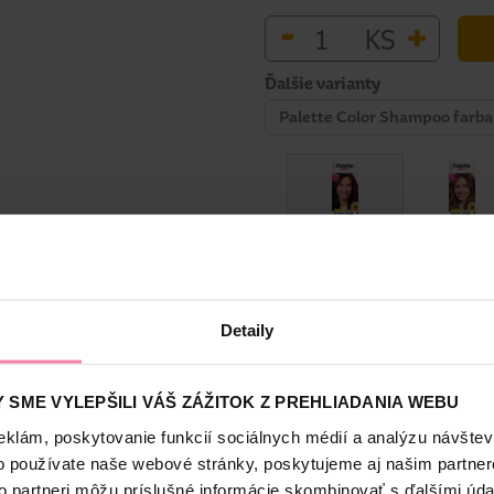
-
+
KS
Ďalšie varianty
Palette Color Shampoo farba
Bezpečnosť a balenie
Detaily
 SME VYLEPŠILI VÁŠ ZÁŽITOK Z PREHLIADANIA WEBU
eklám, poskytovanie funkcií sociálnych médií a analýzu návšte
Color Shampoo! Moje vlasy vyzerajú prirodzene a sú plné intenzívneh
rýva prvé šediny. Palette My Color.
o používate naše webové stránky, poskytujeme aj našim partner
to partneri môžu príslušné informácie skombinovať s ďalšími údaj