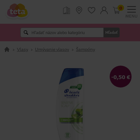
0
MENU
Hľadať
>
Vlasy
>
Umývanie vlasov
>
Šampóny
-0,50 €