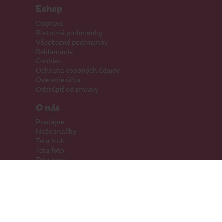
Eshop
Doprava
Platobné podmienky
Všeobecné podmienky
Reklamácie
Cookies
Ochrana osobných údajov
Overenie účtu
Odstúpiť od zmluvy
O nás
Predajne
Naše značky
Teta klub
Teta foto
Teta káva
Pomáhame
Kariéra
Kontakty
Hľadáme priestory
Darčeková karta
Súťaže