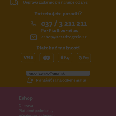
Doprava zadarmo pri nákupe od 49 €
Potrebujete poradiť?
037 / 3 211 211
Po - Pia: 8:00 - 16:00
eshop@tetadrogerie.sk
Platobné možnosti
Prihlásiť sa na odber emailu
Eshop
Doprava
Platobné podmienky
Všeobecné podmienky