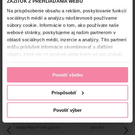
ZÁŽITOK Z PREHLIADANIA WEBU
MaK
Na prispôsobenie obsahu a reklám, poskytovanie funkcií
Bezpečnosť a balenie
sociálnych médií a analýzu návštevnosti používame
súbory cookie. Informácie o tom, ako používate naše
Zloženie
webové stránky, poskytujeme aj našim partnerom v
oblasti sociálnych médií, inzercie a analýzy. Títo partneri
High-contrast mode
môžu príslušné informácie skombinovať s ďalšími
údajmi, ktoré ste im poskytli alebo ktoré od vás získali,
Alternatívne produkty
keď ste používali ich služby.
Povoliť všetko
Prispôsobiť
Povoliť výber
Schauma suchý šampón na
Live Silver šampón na vlasy
vlasy Miss Fresh 150 ml
200 ml