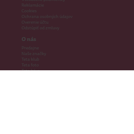
Reklamácie
Cookies
Ochrana osobných údajov
Overenie účtu
Odstúpiť od zmluvy
O nás
Predajne
Naše značky
Teta klub
Teta foto
Teta káva
Pomáhame
Kariéra
Kontakty
Hľadáme priestory
Darčeková karta
Súťaže
SodaStream
Sledujte nás
Facebook