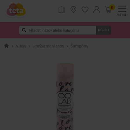
0
MENU
Hľadať
>
Vlasy
>
Umývanie vlasov
>
Šampóny