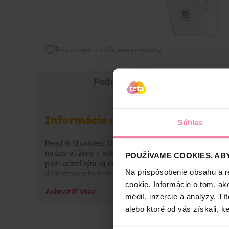
Pridať medzi obľúbené produkty
Podrobné informácie
Informácie o výrobku
Súhlas
Head & Shoulders Deep Hydration šampón proti lupinám
mužov aj ženy s kokosovým olejom a zložením Microbio
POUŽÍVAME COOKIES, ABY
proti viditeľným aj neviditeľným lupinám tým, že uvoľňu
Na prispôsobenie obsahu a r
dermatologicky testované a pH vyvážené zloženie, ktor
cookie. Informácie o tom, ak
Zobraziť viac
Informácie o výrobcovi
médií, inzercie a analýzy. Tí
alebo ktoré od vás získali, ke
PaG