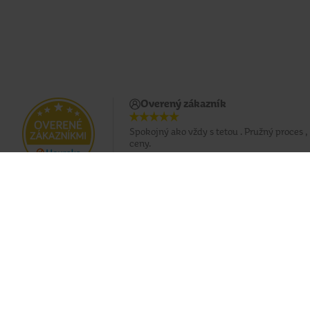
Overený zákazník
Spokojný ako vždy s tetou . Pružný proces , 
ceny.
Doprava zadarmo pri nákupe od 49 €
Eshop
O nás
Doprava
Predajne