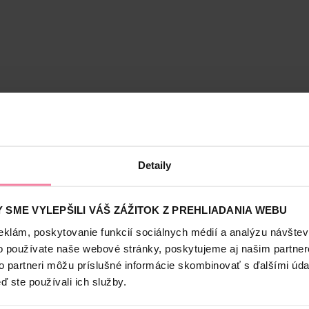
Bezpečnosť a balenie
Detaily
 na všetky typy vlasov a pokožky hlavy, ktorý pôsobí aj proti pret
me Balance, ktoré sa zameriava na hlavnú príčinu vzniku lupín a ud
 SME VYLEPŠILI VÁŠ ZÁŽITOK Z PREHLIADANIA WEBU
je 2-krát viac ochranných zložiek, ktoré prenikajú do pórov, aby zabr
eklám, poskytovanie funkcií sociálnych médií a analýzu návšte
é zanecháva pokožku hlavy a vlasy čisté a svieže.
o používate naše webové stránky, poskytujeme aj našim partner
to partneri môžu príslušné informácie skombinovať s ďalšími údaj
ď ste používali ich služby.