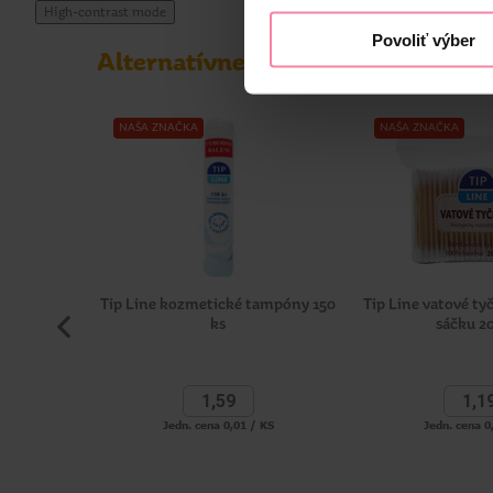
High-contrast mode
Povoliť výber
Alternatívne produkty
NAŠA ZNAČKA
NAŠA ZNAČKA
Tip Line kozmetické tampóny 150
Tip Line vatové t
ks
sáčku 2
1,
59
1,
1
Jedn. cena 0,01 / KS
Jedn. cena 0