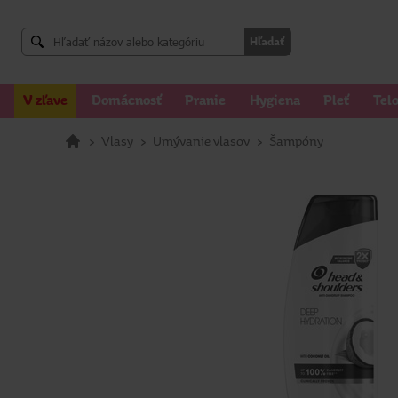
Hľadať
V zľave
Domácnosť
Pranie
Hygiena
Pleť
Tel
>
Vlasy
>
Umývanie vlasov
>
Šampóny