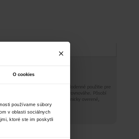
Zloženie
O cookies
rvávajúcim lupinám. Šampón na každodenné použitie pre
ržiava mikrobióm pokožky hlavy v rovnováhe. Pôsobí
ánili návratu odolných lupín. Má klinicky overené,
vnosti používame súbory
om v oblasti sociálnych
mi, ktoré ste im poskytli