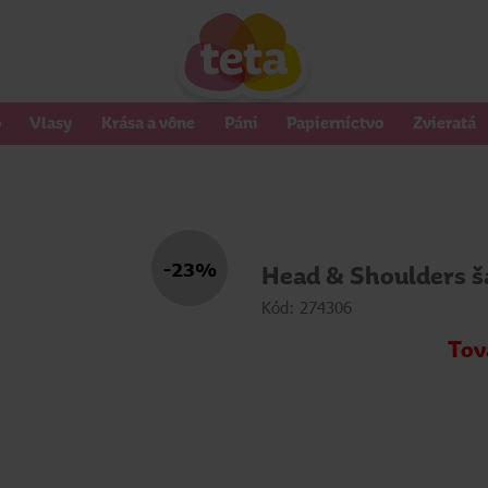
o
Vlasy
Krása a vône
Páni
Papierníctvo
Zvieratá
-23%
Head & Shoulders 
Kód: 274306
Tov