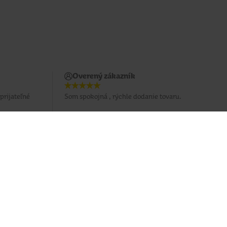
Overený zákazník
prijateľné
Som spokojná , rýchle dodanie tovaru.
Potrebujete poradiť?
037 / 3 211 211