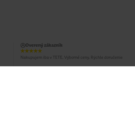
Overený zákazník
Nakupujem iba v TETE. Výborné ceny. Rýchle doručenie
Prihlásiť sa na odber emailu
Sledujte nás
Facebook