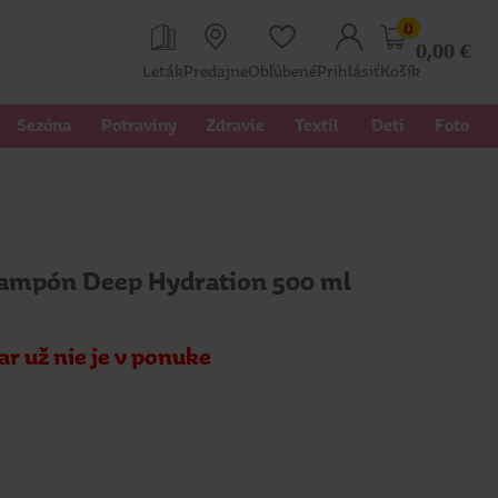
0
0,00
€
Leták
Predajne
Obľúbené
Prihlásiť
Košík
Sezóna
Potraviny
Zdravie
Textil 
Deti
Foto
šampón Deep Hydration 500 ml
ar už nie je v ponuke