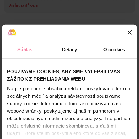
sa zameriava na hlavnú príčinu vzniku lupín a udržiava
Zobraziť viac
mikrobióm pokožky hlavy v rovnováhe. Pôsobí proti
viditeľným aj neviditeľným lupinám tým, že uvoľňuje 2-krát
Informácie o výrobcovi
viac ochranných zložiek, ktoré prenikajú do pórov, aby
zabránili návratu odolných lupín. Zloženie 2v1 obsahuje o
PaG
25 % viac ošetrujúcich látok v porovnaní s bežným
Bezpečnosť a balenie
šampónom Head & Shoulders a je klinicky overené,
dermatologicky testované a má vyvážené pH.
Zloženie
Súhlas
Detaily
O cookies
High-contrast mode
POUŽÍVAME COOKIES, ABY SME VYLEPŠILI VÁŠ
Alternatívne produkty
ZÁŽITOK Z PREHLIADANIA WEBU
Na prispôsobenie obsahu a reklám, poskytovanie funkcií
NAŠA ZNAČKA
NAŠA ZNAČKA
sociálnych médií a analýzu návštevnosti používame
súbory cookie. Informácie o tom, ako používate naše
webové stránky, poskytujeme aj našim partnerom v
oblasti sociálnych médií, inzercie a analýzy. Títo partneri
môžu príslušné informácie skombinovať s ďalšími
údajmi, ktoré ste im poskytli alebo ktoré od vás získali,