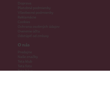
Doprava
Platobné podmienky
Všeobecné podmienky
Reklamácie
Cookies
Ochrana osobných údajov
Overenie účtu
Odstúpiť od zmluvy
O nás
Predajne
Naše značky
Teta klub
Teta foto
Teta káva
Pomáhame
Kariéra
Kontakty
Hľadáme priestory
Darčeková karta
Súťaže
SodaStream