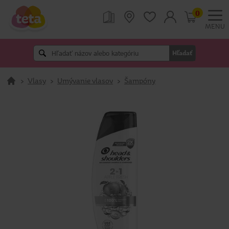
0
MENU
Hľadať
>
Vlasy
>
Umývanie vlasov
>
Šampóny