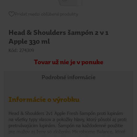
Pridať medzi obľúbené produkty
Head & Shoulders šampón 2 v 1
Apple 330 ml
Kód: 274309
Tovar už nie je v ponuke
Podrobné informácie
Informácie o výrobku
Head & Shoulders 2v1 Apple Fresh šampón proti lupinám
na všetky typy vlasov a pokožky hlavy, ktorý pôsobí aj proti
pretrvávajúcim lupinám. Šampón na každodenné použitie
pre mužov aj ženy so zložením Microbiome Balance, ktoré